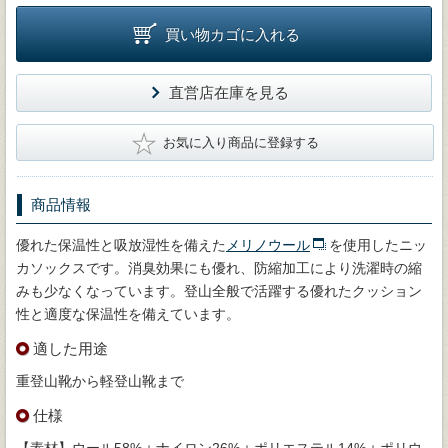
買い物カゴに入れる
直営店在庫を見る
★
お気に入り商品に登録する
商品情報
優れた保温性と吸放湿性を備えた
メリノウール
を使用したニッ
カソックスです。消臭効果にも優れ、防縮加工により洗濯時の縮
みも少なくなっています。登山全般で活躍する優れたクッション
性と適度な保温性を備えています。
適した用途
重登山靴から軽登山靴まで
仕様
【素材】ウール58%＋ナイロン26%＋ポリエステル14%＋ポリウ