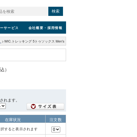
検索
ーサービス
会社概要
・採用情報
）
>
WIC.トレッキング 5トゥソックス Men's
税込）
されます。
在庫状況
注文数
選択すると表示されます