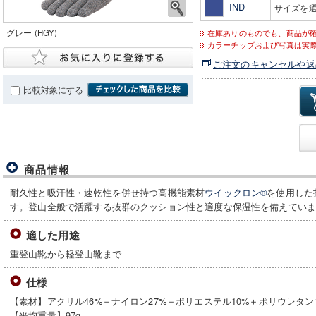
IND
サイズを
グレー (HGY)
在庫ありのものでも、商品が
カラーチップおよび写真は実
ご注文のキャンセルや返
比較対象にする
商品情報
耐久性と吸汗性・速乾性を併せ持つ高機能素材
ウイックロン®
を使用した
す。登山全般で活躍する抜群のクッション性と適度な保温性を備えてい
適した用途
重登山靴から軽登山靴まで
仕様
【素材】アクリル46%＋ナイロン27%＋ポリエステル10%＋ポリウレタン
【平均重量】97g