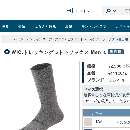
ログイン
保険
宿泊
ふるさと納税
店舗
モンベル
クラブ
カスタマ
ホーム
>
オンラインストア
>
アクティビティ
>
トレッキング
>
ソックス（登山用
WIC.トレッキング 5トゥソックス Men's
¥2,500（
価格
#1118612
品番
モンベル
ブランド
サイズ選択
選択すると在庫状況が表示
カラー
HGY
サイズを