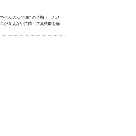
材で包み込んだ独自の芯鞘（しんさ
効果が衰えない抗菌・防臭機能を備