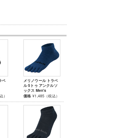
ラベ
メリノウール トラベ
ス
ル 5トゥ アンクルソ
ックス Men's
税込）
価格
¥1,485（税込）