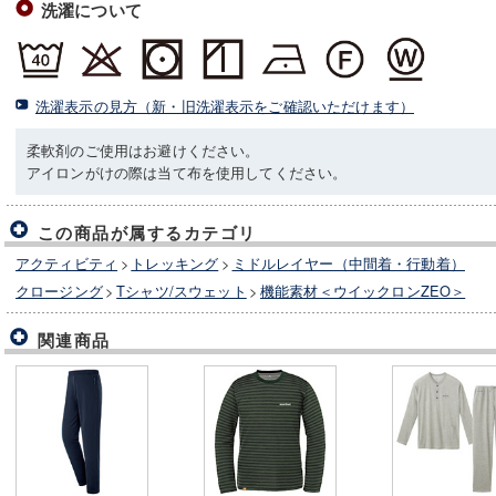
洗濯について
洗濯表示の見方（新・旧洗濯表示をご確認いただけます）
柔軟剤のご使用はお避けください。
アイロンがけの際は当て布を使用してください。
この商品が属するカテゴリ
アクティビティ
>
トレッキング
>
ミドルレイヤー（中間着・行動着）
クロージング
>
Tシャツ/スウェット
>
機能素材＜ウイックロンZEO＞
関連商品