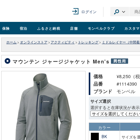
ログイン
保険
宿泊
ふるさと納税
店舗
モンベル
クラブ
カスタマ
ホーム
>
オンラインストア
>
アクティビティ
>
トレッキング
>
ミドルレイヤー（中間着
マウンテン ジャージジャケット Men's
¥8,250（
価格
#1114390
品番
モンベル
ブランド
サイズ選択
選択すると在庫状況が表示
カラー
BK
サイズを