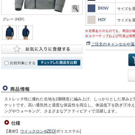
BKNV
サイズを
グレー (HGY)
HGY
サイズを
在庫ありのものでも、商品が
カラーチップおよび写真は実
ご注文のキャンセルや返
比較対象にする
商品情報
ストレッチ性に優れた生地を2層構造に編み上げ、しっかりとした厚みと
ケットです。高い通気性と適度な保温性を両立し、体温低下を防ぎ汗冷
ングやウォーキング、さまざまなアクティビティで活躍します。
仕様
【素材】
ウイックロン®ZEO
[ポリエステル]