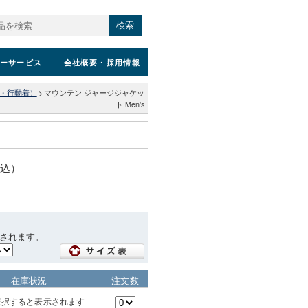
検索
ーサービス
会社概要
・採用情報
・行動着）
>
マウンテン ジャージジャケッ
ト Men's
税込）
されます。
在庫状況
注文数
選択すると表示されます