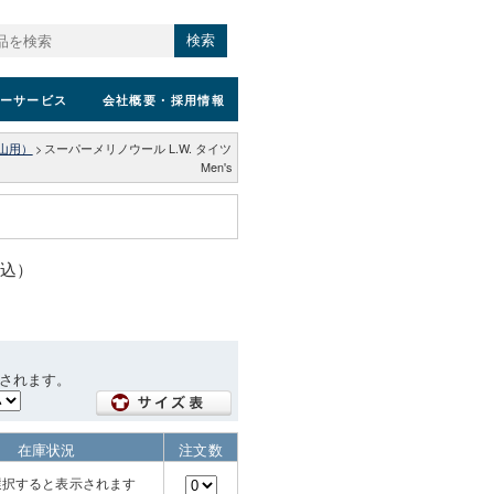
検索
ーサービス
会社概要
・採用情報
山用）
>
スーパーメリノウール L.W. タイツ
Men's
税込）
されます。
在庫状況
注文数
選択すると表示されます