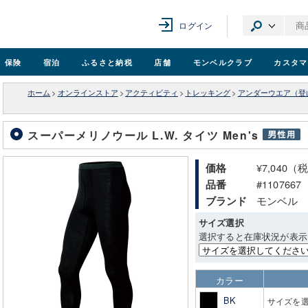
ログイン
保険
宿泊
ふるさと納税
店舗
モンベル
クラブ
カスタマ
ホーム
>
オンラインストア
>
アクティビティ
>
トレッキング
>
アンダーウエア（登
スーパーメリノウール L.W. タイツ Men's
¥7,040（
価格
#1107667
品番
モンベル
ブランド
サイズ選択
選択すると在庫状況が表示
カラー
BK
サイズを