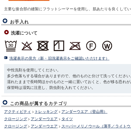
主要な接合部の縫製にフラットシーマーを使用し、肌あたりを良くして
お手入れ
洗濯について
洗濯表示の見方（新・旧洗濯表示をご確認いただけます）
中性洗剤を使用してください。
多少色落ちする場合がありますので、他のものと分けて洗ってください
濡れたままで長時間ほかのものと一緒に置いておくと、色が移る恐れが
保管時は湿気に注意し、防虫剤を入れてください。
この商品が属するカテゴリ
アクティビティ
>
トレッキング
>
アンダーウエア（登山用）
クロージング
>
アンダーウエア
>
タイツ
クロージング
>
アンダーウエア
>
スーパーメリノウール（薄手／ライトウ