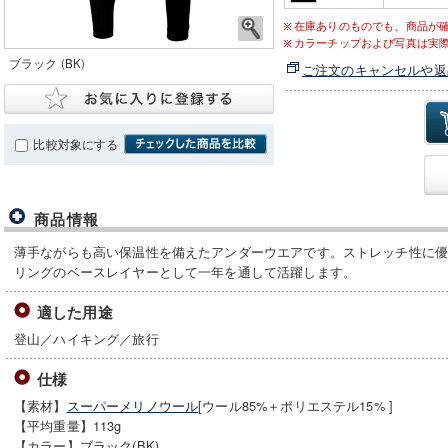
在庫ありのものでも、商品が
カラーチップおよび写真は実
ブラック (BK)
ご注文のキャンセルや返
比較対象にする
商品情報
薄手ながらも高い保温性を備えたアンダーウエアです。ストレッチ性に
リングのベースレイヤーとして一年を通して活躍します。
適した用途
登山／ハイキング／旅行
仕様
【素材】
スーパーメリノウール
[ウール85%＋ポリエステル15% ]
【平均重量】113g
【カラー】ブラック(BK)