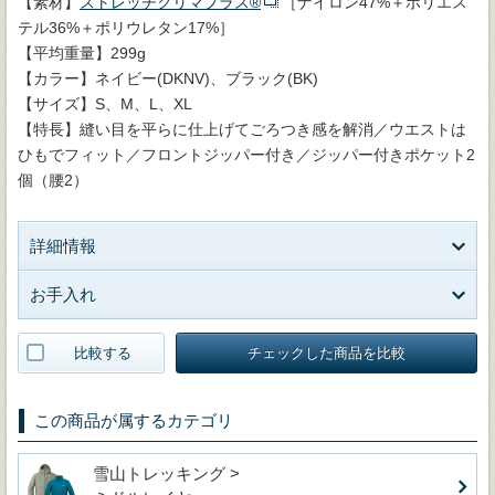
【素材】
ストレッチクリマプラス®
［ナイロン47%＋ポリエス
テル36%＋ポリウレタン17%］
【平均重量】299g
【カラー】ネイビー(DKNV)、ブラック(BK)
【サイズ】S、M、L、XL
【特長】縫い目を平らに仕上げてごろつき感を解消／ウエストは
ひもでフィット／フロントジッパー付き／ジッパー付きポケット2
個（腰2）
詳細情報
お手入れ
比較する
チェックした商品を比較
この商品が属するカテゴリ
雪山トレッキング >