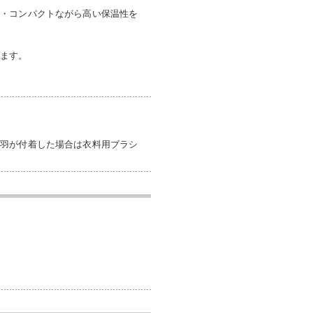
量・コンパクトながら高い保温性を
します。
。
毛羽が付着した場合は衣料用ブラシ