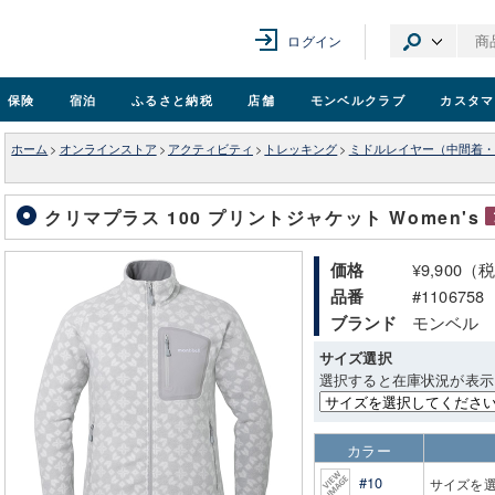
ログイン
保険
宿泊
ふるさと納税
店舗
モンベル
クラブ
カスタマ
ホーム
>
オンラインストア
>
アクティビティ
>
トレッキング
>
ミドルレイヤー（中間着・
クリマプラス 100 プリントジャケット Women's
¥9,900（
価格
#1106758
品番
モンベル
ブランド
サイズ選択
選択すると在庫状況が表示
カラー
#10
サイズを