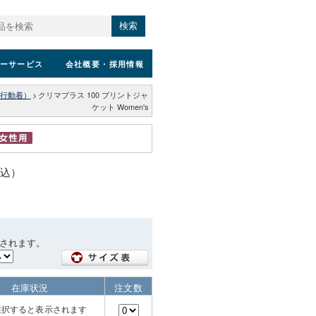
検索
ーサービス
会社概要
・採用情報
行動着）
>
クリマプラス 100 プリントジャ
ケット Women's
税込）
されます。
在庫状況
注文数
選択すると表示されます