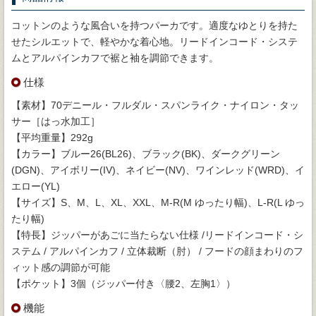
コットンのような風合いを持つパーカです。適度なゆとりを持た
せたシルエットで、軽やかな着心地。リードインコード・システ
ムとアルパインカフで裾と袖を調節できます。
仕様
【素材】70デニール・フルダル・スパンライク・ナイロン・タッ
サー［はっ水加工］
【平均重量】292g
【カラー】ブルー26(BL26)、ブラック(BK)、ダークグリーン
(DGN)、アイボリー(IV)、ネイビー(NV)、ワインレッド(WRD)、イ
エロー(YL)
【サイズ】S、M、L、XL、XXL、M-R(M ゆったり幅)、L-R(L ゆっ
たり幅)
【特長】ジッパーがあごに当たらない仕様 /リードインコード・シ
ステム / アルパインカフ / 立体裁断（肘） / フードの顔まわりのフ
ィット感の調節が可能
【ポケット】3個（ジッパー付き〈腰2、左胸1〉）
機能