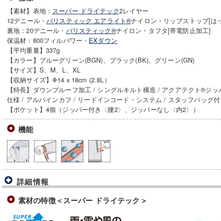
【素材】表地：
スーパー ドライテック
2レイヤー
12デニール・
バリスティック エアライト®
ナイロン・リップストップ[は
裏地：20デニール・
バリスティック®
ナイロン・タフタ[帯電防止加工]
保温材：800フィルパワー・
EXダウン
【平均重量】337g
【カラー】ブルーグリーン(BGN)、ブラック(BK)、グリーン(GN)
【サイズ】S、M、L、XL
【収納サイズ】Φ14 x 18cm (2.8L）
【特長】ダウンプルーフ加工 / シングルキルト構造 / アクアテクト®ジッ
仕様 / アルパインカフ / リードインコード・システム / スタッフバッグ
【ポケット】4個（ジッパー付き〈腰2〉、ジッパーなし〈内2〉）
機能
詳細情報
素材の特徴＜スーパー ドライテック＞