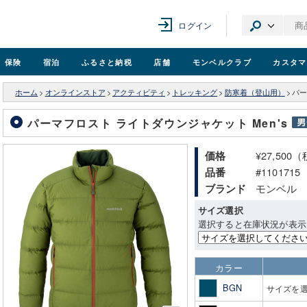
ログイン
保険
宿泊
ふるさと納税
店舗
モンベル
クラブ
カスタマ
ホーム
>
オンラインストア
>
アクティビティ
>
トレッキング
>
防寒着（登山用）
>
パー
パーマフロスト ライトダウンジャケット Men's
¥27,500
価格
#1101715
品番
モンベル
ブランド
サイズ選択
選択すると在庫状況が表示
カラー
BGN
サイズを