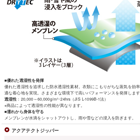
■優れた透湿性を発揮
優れた透湿性を追求した防水透湿性素材。衣類にこもりがちな蒸気を効
適な着心地を実現。さまざまな環境下で高いパフォーマンスを発揮しま
：20,000～60,000g/m²･24hrs（JIS L-1099B-1法）
透湿性
※商品によって透湿性の性能が異なります。
■濡れから身体を守る
メンブレンが水滴をシャットアウトし、雨や雪などの浸入を防ぎます。
アクアテクトジッパー