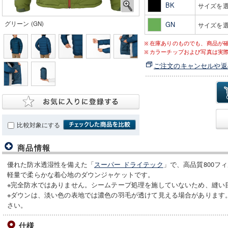
BK
サイズを
グリーン (GN)
GN
サイズを
在庫ありのものでも、商品が
カラーチップおよび写真は実
ご注文のキャンセルや返
比較対象にする
商品情報
優れた防水透湿性を備えた「
スーパー ドライテック
」で、高品質800フ
軽量で柔らかな着心地のダウンジャケットです。
※完全防水ではありません。シームテープ処理を施していないため、縫い
※ダウンは、淡い色の表地では濃色の羽毛が透けて見える場合があります
さい。
仕様