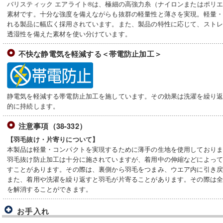
バリスティック エアライト®は、極細の高強力糸（ナイロンまたはポリ
素材です。十分な強度を備えながらも抜群の軽量性と薄さを実現。軽量
れる製品に幅広く採用されています。また、製品の特性に応じて、スト
透湿性を備えた素材を使い分けています。
不快な静電気を軽減する＜帯電防止加工＞
静電気を軽減する帯電防止加工を施しています。その効果は洗濯を繰り
的に持続します。
注意事項（38-332）
【羽毛抜け・片寄りについて】
本製品は軽量・コンパクトを実現するために薄手の生地を使用しており
羽毛抜け防止加工は十分に施されていますが、着用中の伸縮などによっ
すことがあります。その際は、裏側から羽毛をつまみ、ウエア内に引き
また、着用や洗濯を繰り返すと羽毛が片寄ることがあります。その際は
を解消することができます。
お手入れ