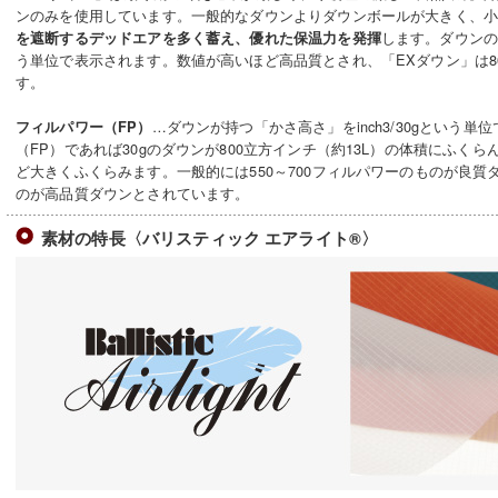
ンのみを使用しています。一般的なダウンよりダウンボールが大きく、
します。ダウンの
を遮断するデッドエアを多く蓄え、優れた保温力を発揮
う単位で表示されます。数値が高いほど高品質とされ、「EXダウン」は800、
す。
…ダウンが持つ「かさ高さ」をinch3/30gという単
フィルパワー（FP）
（FP）であれば30gのダウンが800立方インチ（約13L）の体積にふく
ど大きくふくらみます。一般的には550～700フィルパワーのものが良質
のが高品質ダウンとされています。
素材の特長〈バリスティック エアライト®〉