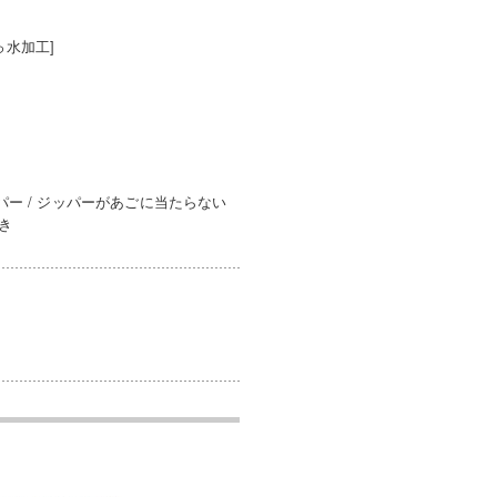
っ水加工]
パー / ジッパーがあごに当たらない
付き