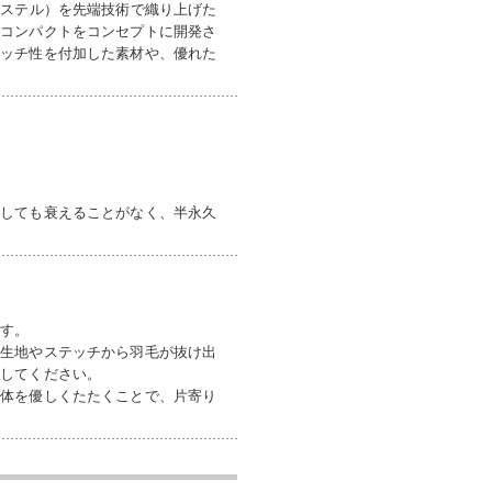
エステル）を先端技術で織り上げた
・コンパクトをコンセプトに開発さ
レッチ性を付加した素材や、優れた
返しても衰えることがなく、半永久
ます。
て生地やステッチから羽毛が抜け出
戻してください。
全体を優しくたたくことで、片寄り