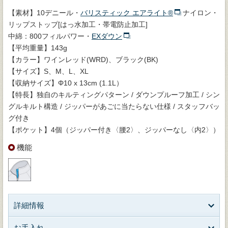
【素材】10デニール・
バリスティック エアライト®
ナイロン・
リップストップ[はっ水加工・帯電防止加工]
中綿：800フィルパワー・
EXダウン
【平均重量】143g
【カラー】ワインレッド(WRD)、ブラック(BK)
【サイズ】S、M、L、XL
【収納サイズ】Φ10 x 13cm (1.1L）
【特長】独自のキルティングパターン / ダウンプルーフ加工 / シン
グルキルト構造 / ジッパーがあごに当たらない仕様 / スタッフバッ
グ付き
【ポケット】4個（ジッパー付き〈腰2〉、ジッパーなし〈内2〉）
機能
詳細情報
お手入れ