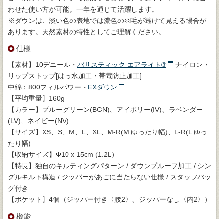
わせた使い方が可能。一年を通じて活躍します。
※ダウンは、淡い色の表地では濃色の羽毛が透けて見える場合が
あります。天然素材の特性としてご理解ください。
仕様
【素材】10デニール・
バリスティック エアライト®
ナイロン・
リップストップ[はっ水加工・帯電防止加工]
中綿：800フィルパワー・
EXダウン
【平均重量】160g
【カラー】ブルーグリーン(BGN)、アイボリー(IV)、ラベンダー
(LV)、ネイビー(NV)
【サイズ】XS、S、M、L、XL、M-R(M ゆったり幅)、L-R(L ゆっ
たり幅)
【収納サイズ】Φ10 x 15cm (1.2L）
【特長】独自のキルティングパターン / ダウンプルーフ加工 / シン
グルキルト構造 / ジッパーがあごに当たらない仕様 / スタッフバッ
グ付き
【ポケット】4個（ジッパー付き〈腰2〉、ジッパーなし〈内2〉）
機能