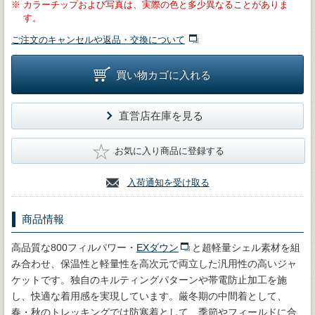
※
カラーチップおよび写真は、実際の色と多少異なることがありま
す。
ご注文のキャンセルや返品・交換について
買い物カゴに入れる
直営店在庫を見る
★
お気に入り商品に登録する
入荷通知を受け取る
商品情報
高品質な800フィルパワー・
EXダウン
と超軽量シェル素材を組
み合わせ、保温性と軽量性を高次元で両立した汎用性の高いジャ
ケットです。独自のキルティングパターンや帯電防止加工を施
し、快適な着用感を実現しています。厳冬期の中間着として、
春・秋のトレッキングでは防寒着として、季節やフィールドに合