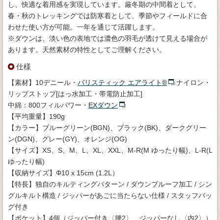
し、快適な着用感を実現しています。厳冬期の中間着として、
春・秋のトレッキングでは防寒着として、季節やフィールドに合
わせた使い方が可能。一年を通じて活躍します。
※ダウンは、淡い色の表地では濃色の羽毛が透けて見える場合が
あります。天然素材の特性としてご理解ください。
仕様
【素材】10デニール・
バリスティック エアライト®
ナイロン・
リップストップ[はっ水加工・帯電防止加工]
中綿：800フィルパワー・
EXダウン
【平均重量】190g
【カラー】ブルーグリーン(BGN)、ブラック(BK)、ダークグリー
ン(DGN)、グレー(GY)、オレンジ(OG)
【サイズ】XS、S、M、L、XL、XXL、M-R(M ゆったり幅)、L-R(L
ゆったり幅)
【収納サイズ】Φ10 x 15cm (1.2L）
【特長】独自のキルティングパターン / ダウンプルーフ加工 / シン
グルキルト構造 / ジッパーがあごに当たらない仕様 / スタッフバッ
グ付き
【ポケット】4個（ジッパー付き〈腰2〉、ジッパーなし〈内2〉）