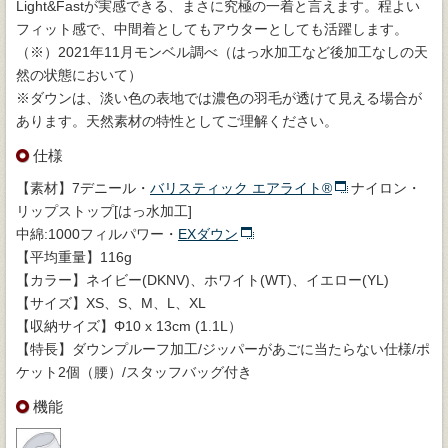
Light&Fastが実感できる、まさに究極の一着と言えます。程よい
フィット感で、中間着としてもアウターとしても活躍します。
（※）2021年11月モンベル調べ（はっ水加工など後加工なしの天
然の状態において）
※ダウンは、淡い色の表地では濃色の羽毛が透けて見える場合が
あります。天然素材の特性としてご理解ください。
仕様
【素材】7デニール・
バリスティック エアライト®
ナイロン・
リップストップ[はっ水加工]
中綿:1000フィルパワー・
EXダウン
【平均重量】116g
【カラー】ネイビー(DKNV)、ホワイト(WT)、イエロー(YL)
【サイズ】XS、S、M、L、XL
【収納サイズ】Φ10 x 13cm (1.1L）
【特長】ダウンプルーフ加工/ジッパーがあごに当たらない仕様/ポ
ケット2個（腰）/スタッフバッグ付き
機能