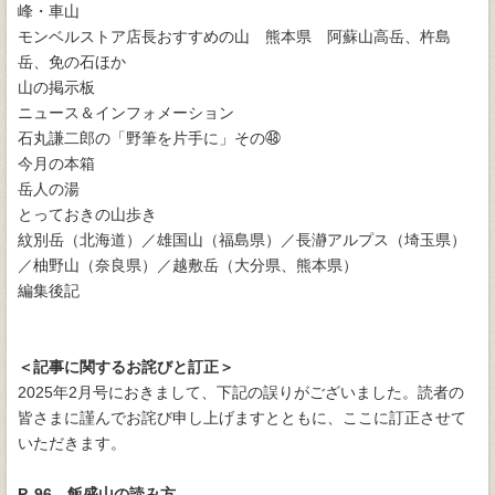
峰・車山
モンベルストア店長おすすめの山 熊本県 阿蘇山高岳、杵島
岳、免の石ほか
山の掲示板
ニュース＆インフォメーション
石丸謙二郎の「野筆を片手に」その㊽
今月の本箱
岳人の湯
とっておきの山歩き
紋別岳（北海道）／雄国山（福島県）／長瀞アルプス（埼玉県）
／柚野山（奈良県）／越敷岳（大分県、熊本県）
編集後記
＜記事に関するお詫びと訂正＞
2025年2月号におきまして、下記の誤りがございました。読者の
皆さまに謹んでお詫び申し上げますとともに、ここに訂正させて
いただきます。
P. 96 飯盛山の読み方