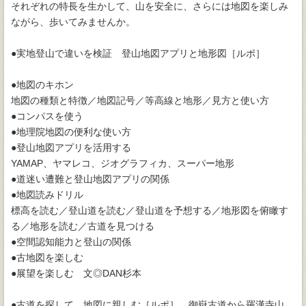
それぞれの特長を生かして、山を安全に、さらには地図を楽しみ
ながら、歩いてみませんか。
●実地登山で違いを検証 登山地図アプリと地形図［ルポ］
●地図のキホン
地図の種類と特徴／地図記号／等高線と地形／見方と使い方
●コンパスを使う
●地理院地図の便利な使い方
●登山地図アプリを活用する
YAMAP、ヤマレコ、ジオグラフィカ、スーパー地形
●道迷い遭難と登山地図アプリの関係
●地図読みドリル
標高を読む／登山道を読む／登山道を予想する／地形図を俯瞰す
る／地形を読む／古道を見つける
●空間認知能力と登山の関係
●古地図を楽しむ
●展望を楽しむ 文◎DAN杉本
●古道を探して、地図に親しむ［ルポ］ 御嶽古道から羅漢寺山