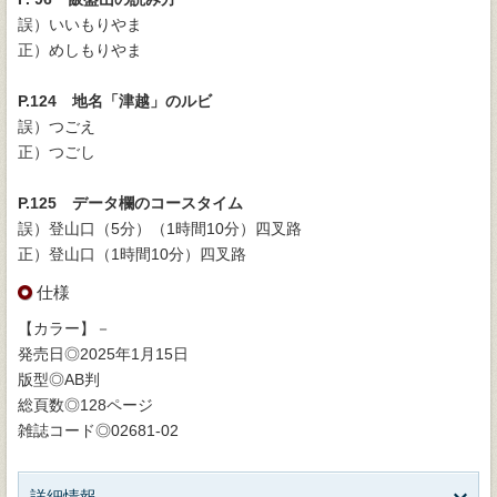
誤）いいもりやま
正）めしもりやま
P.124 地名「津越」のルビ
誤）つごえ
正）つごし
P.125 データ欄のコースタイム
誤）登山口（5分）（1時間10分）四叉路
正）登山口（1時間10分）四叉路
仕様
【カラー】－
発売日◎2025年1月15日
版型◎AB判
総頁数◎128ページ
雑誌コード◎02681-02
詳細情報