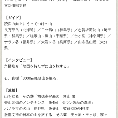
文◎服部文祥
【ガイド】
読図力向上にうってつけの山
長万部岳（北海道）／二ツ箭山（福島県）／志賀坂諏訪山（埼玉
県・群馬県）／嵯峨山～鋸山（千葉県）／台ヶ岳（神奈川県）／
ナラン谷（福井県）／大岩ヶ岳（兵庫県）／由布岳山麓（大分
県）
【インタビュー】
角幡唯介「地図を持たずに山を旅する」
石川直樹「8000m峰登山を撮る」
【連載】
山を摺る その⑥「前穂高登攀図」杉山 修
登山装備のメンテナンス 第4回「ダウン製品の洗濯」
パノラマの名山 長野県 飯盛山 監修◎DAN杉本
服部文祥の日本の山を旅する その㉙ 美ヶ原・王ヶ頭、霧ヶ