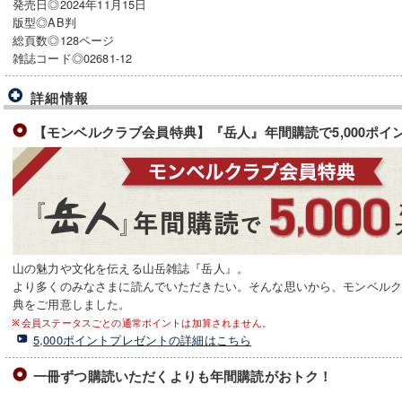
発売日◎2024年11月15日
版型◎AB判
総頁数◎128ページ
雑誌コード◎02681-12
詳細情報
【モンベルクラブ会員特典】『岳人』年間購読で5,000ポイ
山の魅力や文化を伝える山岳雑誌『岳人』。
より多くのみなさまに読んでいただきたい。そんな思いから、モンベル
典をご用意しました。
会員ステータスごとの通常ポイントは加算されません。
5,000ポイントプレゼントの詳細はこちら
一冊ずつ購読いただくよりも年間購読がおトク！