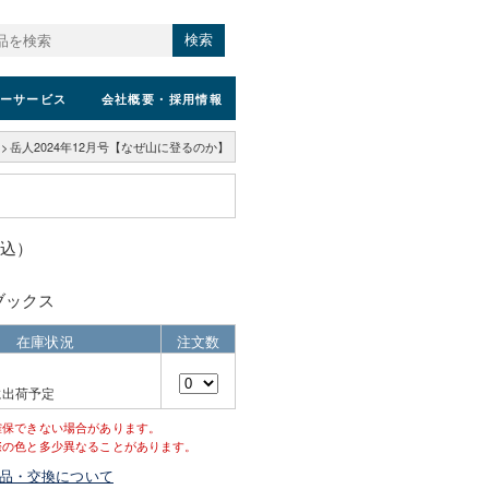
検索
ーサービス
会社概要
・採用情報
>
岳人2024年12月号【なぜ山に登るのか】
税込）
ブックス
在庫状況
注文数
に出荷予定
確保できない場合があります。
際の色と多少異なることがあります。
品・交換について