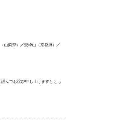
山（山梨県）／鷲峰山（京都府）／
まに謹んでお詫び申し上げますととも