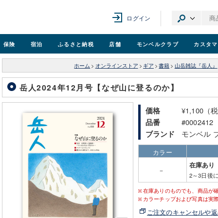
ログイン
保険
宿泊
ふるさと納税
店舗
モンベル
クラブ
カスタマ
ホーム
>
オンラインストア
>
ギア
>
書籍
>
山岳雑誌『岳人』
岳人2024年12月号【なぜ山に登るのか】
¥1,100（
価格
#0002412
品番
モンベル 
ブランド
カラー
在庫あり
－
2～3日後
在庫ありのものでも、商品が
カラーチップおよび写真は実
ご注文のキャンセルや返