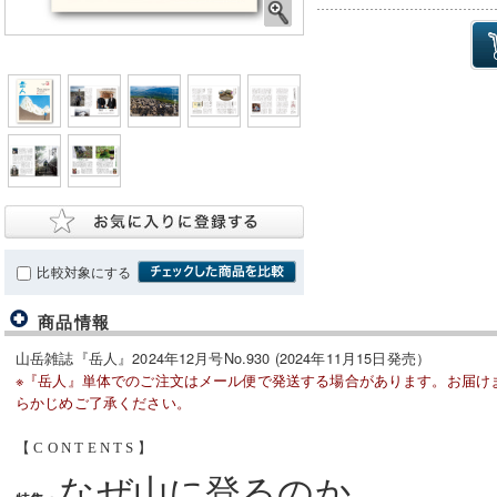
比較対象にする
商品情報
山岳雑誌『岳人』2024年12月号No.930 (2024年11月15日発売）
※『岳人』単体でのご注文はメール便で発送する場合があります。お届け
らかじめご了承ください。
【 C O N T E N T S 】
なぜ山に登るのか