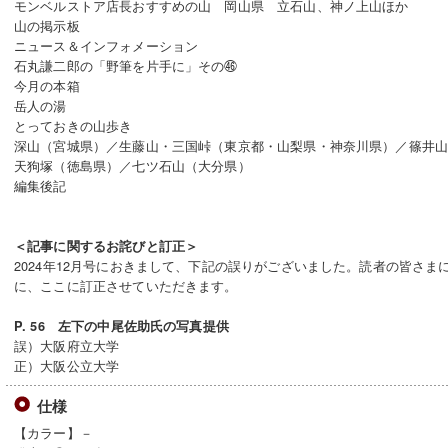
モンベルストア店長おすすめの山 岡山県 立石山、神ノ上山ほか
山の掲示板
ニュース＆インフォメーション
石丸謙二郎の「野筆を片手に」その㊻
今月の本箱
岳人の湯
とっておきの山歩き
深山（宮城県）／生藤山・三国峠（東京都・山梨県・神奈川県）／篠井
天狗塚（徳島県）／七ツ石山（大分県）
編集後記
＜記事に関するお詫びと訂正＞
2024年12月号におきまして、下記の誤りがございました。読者の皆さ
に、ここに訂正させていただきます。
P. 56 左下の中尾佐助氏の写真提供
誤）大阪府立大学
正）大阪公立大学
仕様
【カラー】－