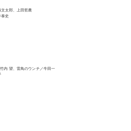
藤文太郎、上田哲農
井泰史
竹内 望、雷鳥のウンチ／牛田一
平