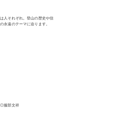
由は人それぞれ。登山の歴史や信
山の永遠のテーマに迫ります。
文◎服部文祥