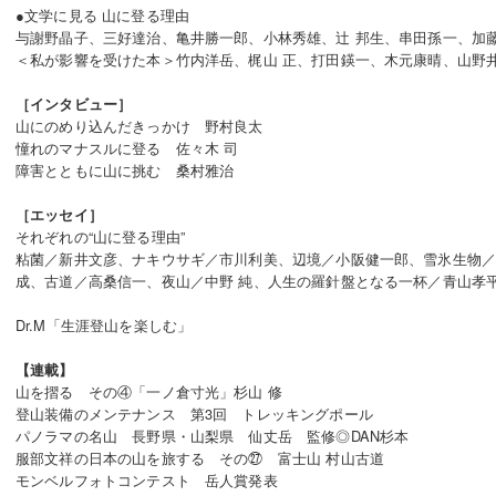
●文学に見る 山に登る理由
与謝野晶子、三好達治、亀井勝一郎、小林秀雄、辻 邦生、串田孫一、加
＜私が影響を受けた本＞竹内洋岳、梶山 正、打田鍈一、木元康晴、山野
［インタビュー］
山にのめり込んだきっかけ 野村良太
憧れのマナスルに登る 佐々木 司
障害とともに山に挑む 桑村雅治
［エッセイ］
それぞれの“山に登る理由”
粘菌／新井文彦、ナキウサギ／市川利美、辺境／小阪健一郎、雪氷生物／
成、古道／高桑信一、夜山／中野 純、人生の羅針盤となる一杯／青山孝
Dr.M「生涯登山を楽しむ」
【連載】
山を摺る その④「一ノ倉寸光」杉山 修
登山装備のメンテナンス 第3回 トレッキングポール
パノラマの名山 長野県・山梨県 仙丈岳 監修◎DAN杉本
服部文祥の日本の山を旅する その㉗ 富士山 村山古道
モンベルフォトコンテスト 岳人賞発表