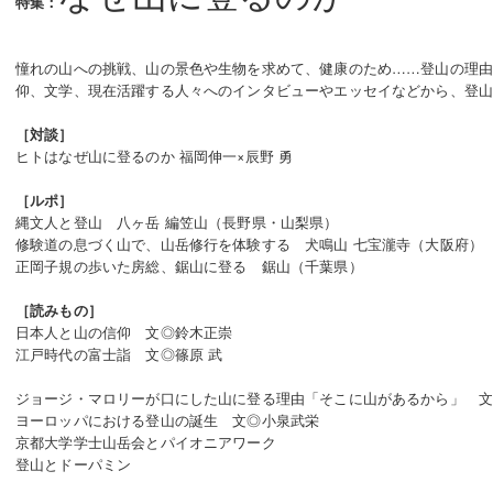
特集：
憧れの山への挑戦、山の景色や生物を求めて、健康のため……登山の理
仰、文学、現在活躍する人々へのインタビューやエッセイなどから、登
［対談］
ヒトはなぜ山に登るのか 福岡伸一×辰野 勇
［ルポ］
縄文人と登山 八ヶ岳 編笠山（長野県・山梨県）
修験道の息づく山で、山岳修行を体験する 犬鳴山 七宝瀧寺（大阪府）
正岡子規の歩いた房総、鋸山に登る 鋸山（千葉県）
［読みもの］
日本人と山の信仰 文◎鈴木正崇
江戸時代の富士詣 文◎篠原 武
ジョージ・マロリーが口にした山に登る理由「そこに山があるから」 
ヨーロッパにおける登山の誕生 文◎小泉武栄
京都大学学士山岳会とパイオニアワーク
登山とドーパミン