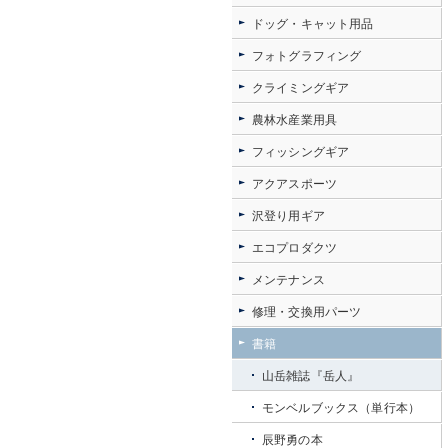
ドッグ・キャット用品
フォトグラフィング
クライミングギア
農林水産業用具
フィッシングギア
アクアスポーツ
沢登り用ギア
エコプロダクツ
メンテナンス
修理・交換用パーツ
書籍
山岳雑誌『岳人』
モンベルブックス（単行本）
辰野勇の本