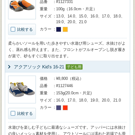
品番
#1127331
重量
100g（16.0cm・片足）
サイズ
13.0、14.0、15.0、16.0、17.0、18.0、
19.0、20.0、21.0
カラー
比較する
柔らかいソールを用いた歩きやすい水遊び用シューズ。水抜けがよ
く、蒸れ感も抑えます。また、フロントがフルオープンし脱ぎ履き
が楽で、砂もすぐに取り出せます。
アクアソック Kid's 16-21
子ども用
価格
¥8,800（税込）
品番
#1127446
重量
153g(20.0cm・片足)
サイズ
16.0、17.0、18.0、19.0、20.0、21.0
カラー
比較する
水遊びを楽しむ子どもに最適なシューズです。アッパーには水抜け
の良いメッシュ素材を使用し、アウトソールには濡れた岩場でも滑