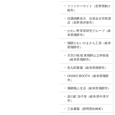
ファイヤーサイド（長野県駒ケ
根市）
信濃錦醸造元 合資会社宮島酒
店（長野県伊那市）
かわい野草茶研究グループ（岐
阜県飛騨市）
飛騨かわいやまさち工房（岐阜
県飛騨市）
天空の牧場 奥飛騨山之村牧場
（岐阜県飛騨市）
長九郎農園（岐阜県飛騨市）
OHAKO BOOTH（岐阜県飛騨
市）
飛騨職人生活（岐阜県飛騨市）
道の駅 加子母（岐阜県中津川
市）
三余農園（静岡県松崎町）