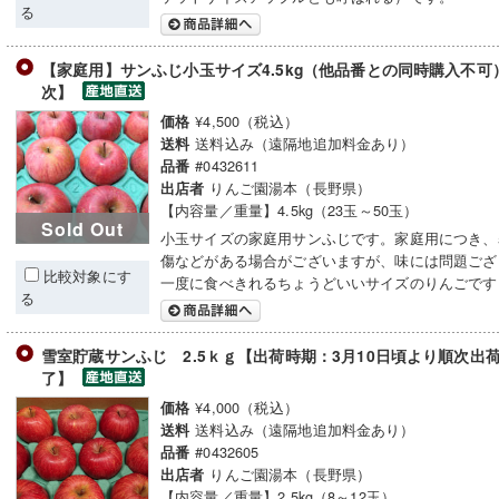
る
【家庭用】サンふじ小玉サイズ4.5kg（他品番との同時購入不
次】
¥4,500（税込）
価格
送料込み（遠隔地追加料金あり）
送料
#0432611
品番
りんご園湯本（長野県）
出店者
【内容量／重量】4.5kg（23玉～50玉）
Sold Out
小玉サイズの家庭用サンふじです。家庭用につき、
傷などがある場合がございますが、味には問題ござ
比較対象にす
一度に食べきれるちょうどいいサイズのりんごです
る
雪室貯蔵サンふじ 2.5ｋｇ【出荷時期：3月10日頃より順次
了】
¥4,000（税込）
価格
送料込み（遠隔地追加料金あり）
送料
#0432605
品番
りんご園湯本（長野県）
出店者
【内容量／重量】2.5kg（8～12玉）