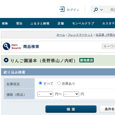
ログイン
保険
宿泊
ふるさと納税
店舗
モンベル
クラブ
カスタマ
ホーム
>
フレンドマーケット
>
出店者（中部
りんご園湯本（長野県山ノ内町）
絞り込み検索
すべて
在庫あり
在庫状況
円〜
円
価格（税込）