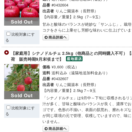
#0432604
品番
りんご園湯本（長野県）
出店者
【内容量／重量】2.5kg（7～9玉）
Sold Out
甘みと酸味のバランスが絶妙な「サンふじ」。栽培
コクをさらに上乗せし芳醇な味わいに仕上げていま
比較対象にす
る
【家庭用】シナノドルチェ 2.5kg（他商品との同時購入不可）
荷 販売時期9月末頃まで】
¥3,600（税込）
価格
送料込み（遠隔地追加料金あり）
送料
#0432607
品番
りんご園湯本（長野県）
出店者
【内容量／重量】2.5kg 7～9玉
Sold Out
「シナノドルチェ」は9月中～下旬に収穫されるリ
汁が多く、甘味と酸味のバランスが良く、濃厚でお
比較対象にす
ゴです。色形の不揃い、表面の肌荒れ、擦れキズな
る
が同じ環境の元で管理、収穫していますので、味に
いません。