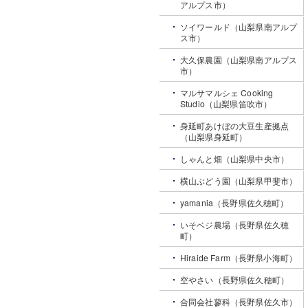
アルプス市）
ソイワールド（山梨県南アルプ
ス市）
大久保農園（山梨県南アルプス
市）
マルサマルシェ Cooking
Studio（山梨県笛吹市）
身延町あけぼの大豆生産拠点
（山梨県身延町）
しゃんと畑（山梨県中央市）
横山ぶどう園（山梨県甲斐市）
yamania（長野県佐久穂町）
いそベジ農場（長野県佐久穂
町）
Hiraide Farm（長野県小海町）
空やさい（長野県佐久穂町）
合同会社蓼科（長野県佐久市）