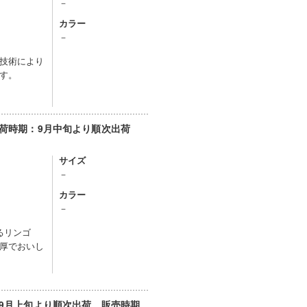
－
カラー
－
技術により
す。
【出荷時期：9月中旬より順次出荷
サイズ
－
カラー
－
るリンゴ
厚でおいし
：9月上旬より順次出荷 販売時期