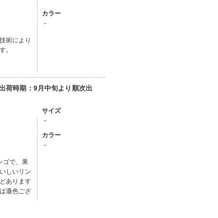
カラー
－
技術により
す。
【出荷時期：9月中旬より順次出
サイズ
－
カラー
－
ンゴで、果
いしいリン
どあります
は遜色ござ