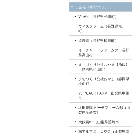
出店者（中部エリア）
VinVie（長野県松川町）
ウィズファーム（長野県松川
町）
原農園（長野県松川町）
オーチャードファームズ（長野
県高山村）
まちづくり公社おやま【酒販】
（静岡県小山町）
まちづくり公社おやま（静岡県
小山町）
YJ PEACH FARM（山梨県甲州
市）
坂田農園 ピーチファーム彩（山
梨県韮崎市）
犬飼農en（山梨県韮崎市）
南アルプス 天空舎（山梨県南