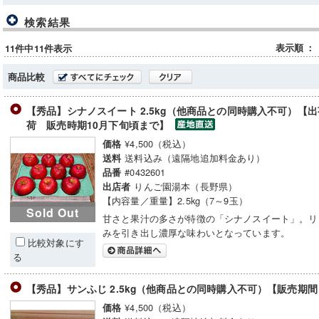
検索結果
表示順
：
11件中11件表示
商品比較
【秀品】シナノスイート 2.5kg（他商品との同時購入不可）【
荷 販売時期10月下旬頃まで】
¥4,500（税込）
価格
送料込み（遠隔地追加料金あり）
送料
#0432601
品番
りんご園湯本（長野県）
出店者
【内容量／重量】2.5kg（7～9玉）
Sold Out
甘さと果汁の多さが特徴の「シナノスイート」。リ
みを引き出し濃厚な味わいとなっています。
比較対象にす
る
【秀品】サンふじ 2.5kg（他商品との同時購入不可）【販売期
¥4,500（税込）
価格