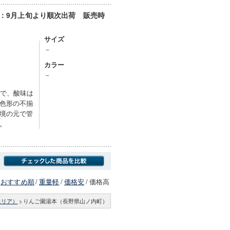
期：9月上旬より順次出荷 販売時
サイズ
－
カラー
－
ごで、酸味は
色形の不揃
境の元で管
。
おすすめ順
/
重量軽
/
価格安
/
価格高
エリア）
>
りんご園湯本（長野県山ノ内町）