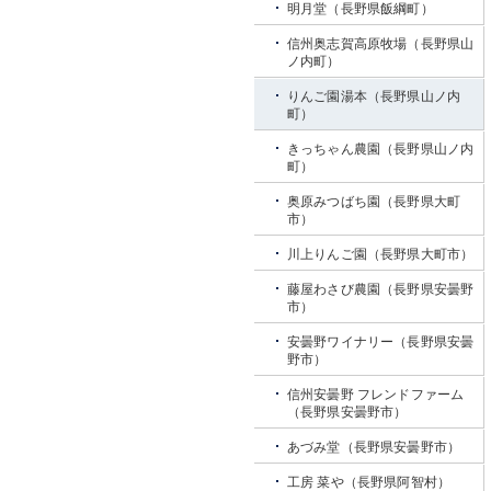
明月堂（長野県飯綱町）
信州奥志賀高原牧場（長野県山
ノ内町）
りんご園湯本（長野県山ノ内
町）
きっちゃん農園（長野県山ノ内
町）
奥原みつばち園（長野県大町
市）
川上りんご園（長野県大町市）
藤屋わさび農園（長野県安曇野
市）
安曇野ワイナリー（長野県安曇
野市）
信州安曇野 フレンドファーム
（長野県安曇野市）
あづみ堂（長野県安曇野市）
工房 菜や（長野県阿智村）