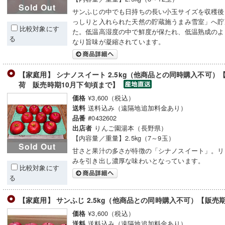
Sold Out
サンふじの中でも日持ちの長い小玉サイズを収穫後
っしりと入れられた天然の貯蔵施うまみ雪室」へ貯
比較対象にす
た。低温高湿度の中で鮮度が保たれ、低温熟成のよ
る
なり旨味が凝縮されています。
【家庭用】 シナノスイート 2.5kg（他商品との同時購入不可）
荷 販売時期10月下旬頃まで】
¥3,600（税込）
価格
送料込み（遠隔地追加料金あり）
送料
#0432602
品番
りんご園湯本（長野県）
出店者
【内容量／重量】2.5kg（7～9玉）
Sold Out
甘さと果汁の多さが特徴の「シナノスイート」。リ
みを引き出し濃厚な味わいとなっています。
比較対象にす
る
【家庭用】 サンふじ 2.5kg（他商品との同時購入不可）【販売
¥3,600（税込）
価格
送料込み（遠隔地追加料金あり）
送料