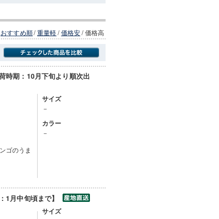
おすすめ順
/
重量軽
/
価格安
/
価格高
出荷時期：10月下旬より順次出
商品にのみフォーカスする
サイズ
－
カラー
－
ンゴのうま
間：1月中旬頃まで】
サイズ