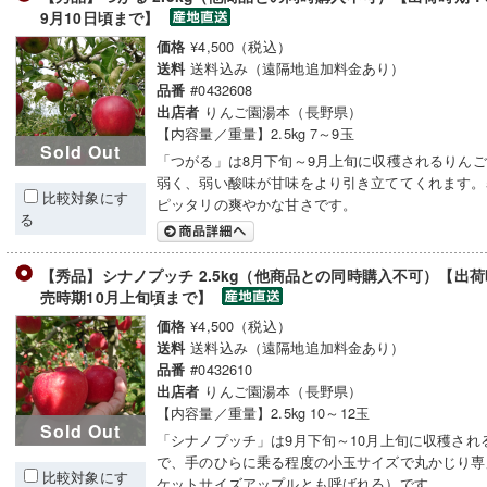
9月10日頃まで】
¥4,500（税込）
価格
送料込み（遠隔地追加料金あり）
送料
#0432608
品番
りんご園湯本（長野県）
出店者
【内容量／重量】2.5kg 7～9玉
Sold Out
「つがる」は8月下旬～9月上旬に収穫されるりん
弱く、弱い酸味が甘味をより引き立ててくれます。
比較対象にす
ピッタリの爽やかな甘さです。
る
【秀品】シナノプッチ 2.5kg（他商品との同時購入不可）【出
売時期10月上旬頃まで】
¥4,500（税込）
価格
送料込み（遠隔地追加料金あり）
送料
#0432610
品番
りんご園湯本（長野県）
出店者
【内容量／重量】2.5kg 10～12玉
Sold Out
「シナノプッチ」は9月下旬～10月上旬に収穫され
で、手のひらに乗る程度の小玉サイズで丸かじり専
比較対象にす
ケットサイズアップルとも呼ばれる）です。