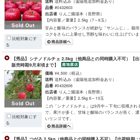
送料込み（遠隔地追加料金あり）
送料
#0432603
品番
りんご園湯本（長野県）
出店者
【内容量／重量】2.5kg（7～9玉）
Sold Out
甘みと酸味のバランスが絶妙な「サンふじ」。栽培
コクをさらに上乗せし芳醇な味わいに仕上げていま
比較対象にす
る
【秀品】シナノドルチェ 2.5kg（他商品との同時購入不可）
販売時期9月末頃まで】
¥4,500（税込）
価格
送料込み（遠隔地追加料金あり）
送料
#0432606
品番
りんご園湯本（長野県）
出店者
【内容量／重量】2.5kg 6～10玉
Sold Out
この「シナノドルチェ」は9月中～下旬に収穫され
で、果汁が多く、甘味と酸味のバランスが良く、濃
比較対象にす
いリンゴです。
る
【秀品】つがる 2.5kg（他商品との同時購入不可）【出荷時期