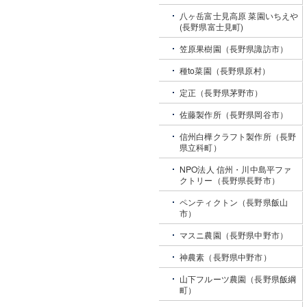
八ヶ岳富士見高原 菜園いちえや
(長野県富士見町)
笠原果樹園（長野県諏訪市）
種to菜園（長野県原村）
定正（長野県茅野市）
佐藤製作所（長野県岡谷市）
信州白樺クラフト製作所（長野
県立科町）
NPO法人 信州・川中島平ファ
クトリー（長野県長野市）
ペンティクトン（長野県飯山
市）
マスニ農園（長野県中野市）
神農素（長野県中野市）
山下フルーツ農園（長野県飯綱
町）