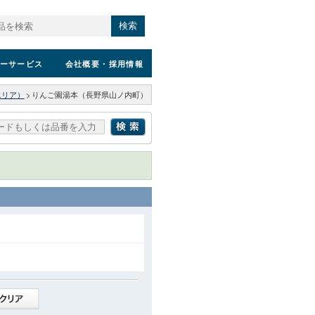
検索
ーサービス
会社概要
・採用情報
エリア）
>
りんご園湯本（長野県山ノ内町）