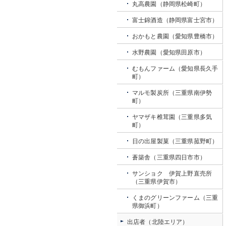
丸高農園（静岡県松崎町）
富士錦酒造（静岡県富士宮市）
おかもと農園（愛知県豊橋市）
水野農園（愛知県田原市）
むもんファーム（愛知県長久手
町）
マルモ製炭所（三重県南伊勢
町）
ヤマザキ椎茸園（三重県多気
町）
日の出屋製菓（三重県菰野町）
蒼築舎（三重県四日市市）
サンショク 伊賀上野直売所
（三重県伊賀市）
くまのグリーンファーム（三重
県御浜町）
出店者（北陸エリア）