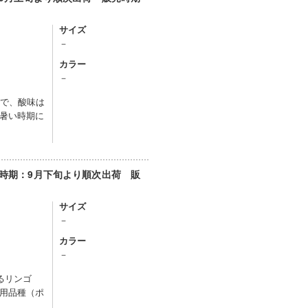
サイズ
－
カラー
－
ごで、酸味は
暑い時期に
荷時期：9月下旬より順次出荷 販
サイズ
－
カラー
－
るリンゴ
用品種（ポ