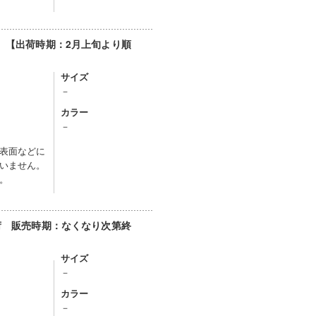
可）【出荷時期：2月上旬より順
サイズ
－
カラー
－
表面などに
いません。
。
出荷 販売時期：なくなり次第終
サイズ
－
カラー
－