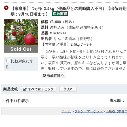
【家庭用】つがる 2.5kg（他商品との同時購入不可）【出荷時
期：9月10日頃まで】
¥3,600（税込）
価格
送料込み（遠隔地追加料金あり）
送料
#0432609
品番
りんご園湯本（長野県）
出店者
【内容量／重量】2.5kg 7～9玉
Sold Out
「つがる」は8月下旬～9月上旬に収穫されるりん
弱く、弱い酸味が甘味をより引き立ててくれます。
比較対象にす
い、表面の肌荒れ、擦れキズなどありますが同じ環
る
理、収穫していますので、味には遜色ございません
商品比較
表示順
：
11件中11件表示
ホーム
>
フレンドマーケット
>
出店者（中部