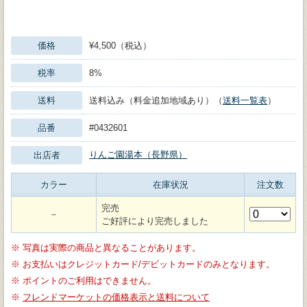
価格
¥4,500（税込）
税率
8%
送料
送料込み（料金追加地域あり）（
送料一覧表
）
品番
#0432601
りんご園湯本（長野県）
出店者
カラー
在庫状況
注文数
完売
－
ご好評により完売しました
※
写真は実際の商品と異なることがあります。
※
お支払いはクレジットカード/デビットカードのみとなります。
※
ポイントのご利用はできません。
※
フレンドマーケットの価格表示と送料について