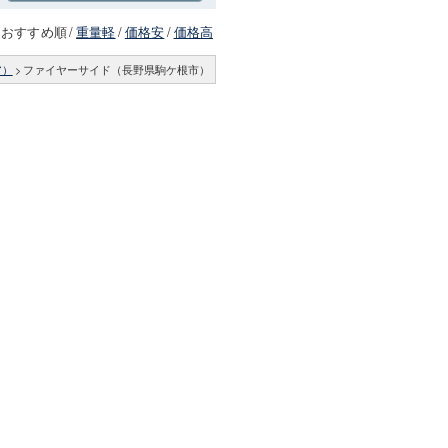
おすすめ順
/
重量軽
/
価格安
/
価格高
ア）
>
ファイヤーサイド（長野県駒ケ根市）