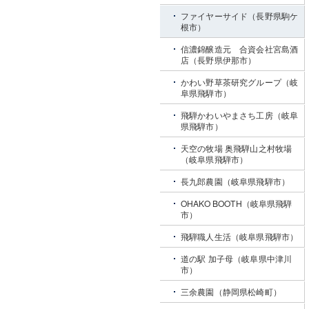
ファイヤーサイド（長野県駒ケ
根市）
信濃錦醸造元 合資会社宮島酒
店（長野県伊那市）
かわい野草茶研究グループ（岐
阜県飛騨市）
飛騨かわいやまさち工房（岐阜
県飛騨市）
天空の牧場 奥飛騨山之村牧場
（岐阜県飛騨市）
長九郎農園（岐阜県飛騨市）
OHAKO BOOTH（岐阜県飛騨
市）
飛騨職人生活（岐阜県飛騨市）
道の駅 加子母（岐阜県中津川
市）
三余農園（静岡県松崎町）