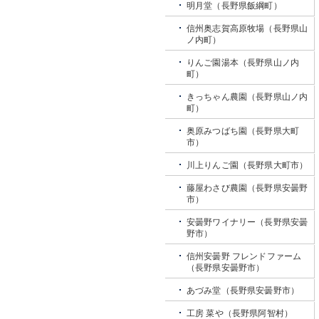
明月堂（長野県飯綱町）
信州奥志賀高原牧場（長野県山
ノ内町）
りんご園湯本（長野県山ノ内
町）
きっちゃん農園（長野県山ノ内
町）
奥原みつばち園（長野県大町
市）
川上りんご園（長野県大町市）
藤屋わさび農園（長野県安曇野
市）
安曇野ワイナリー（長野県安曇
野市）
信州安曇野 フレンドファーム
（長野県安曇野市）
あづみ堂（長野県安曇野市）
工房 菜や（長野県阿智村）