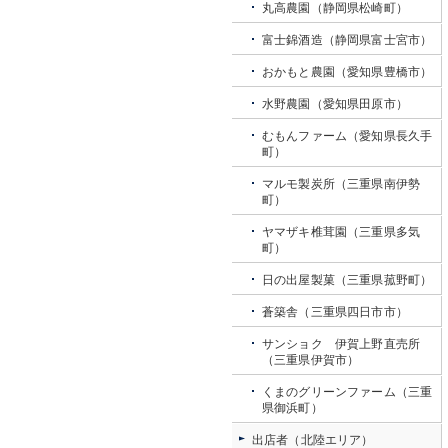
丸高農園（静岡県松崎町）
富士錦酒造（静岡県富士宮市）
おかもと農園（愛知県豊橋市）
水野農園（愛知県田原市）
むもんファーム（愛知県長久手
町）
マルモ製炭所（三重県南伊勢
町）
ヤマザキ椎茸園（三重県多気
町）
日の出屋製菓（三重県菰野町）
蒼築舎（三重県四日市市）
サンショク 伊賀上野直売所
（三重県伊賀市）
くまのグリーンファーム（三重
県御浜町）
出店者（北陸エリア）