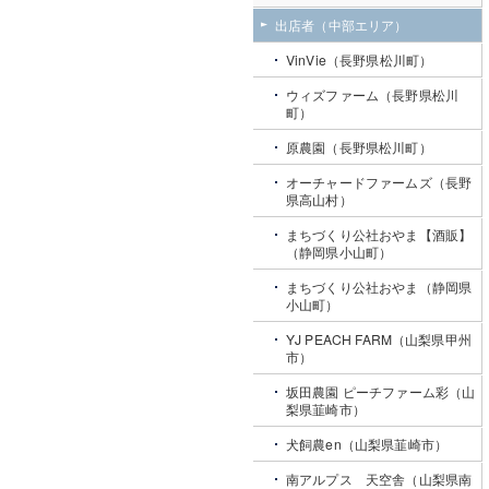
出店者（中部エリア）
VinVie（長野県松川町）
ウィズファーム（長野県松川
町）
原農園（長野県松川町）
オーチャードファームズ（長野
県高山村）
まちづくり公社おやま【酒販】
（静岡県小山町）
まちづくり公社おやま（静岡県
小山町）
YJ PEACH FARM（山梨県甲州
市）
坂田農園 ピーチファーム彩（山
梨県韮崎市）
犬飼農en（山梨県韮崎市）
南アルプス 天空舎（山梨県南