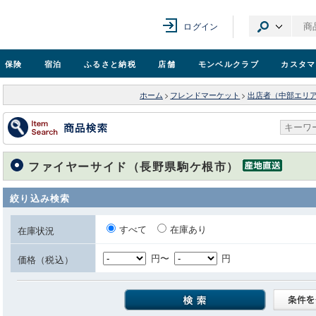
ログイン
保険
宿泊
ふるさと納税
店舗
モンベル
クラブ
カスタマ
ホーム
>
フレンドマーケット
>
出店者（中部エリ
ファイヤーサイド（長野県駒ケ根市）
絞り込み検索
すべて
在庫あり
在庫状況
円〜
円
価格（税込）