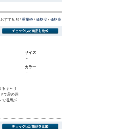
おすすめ順
/
重量軽
/
価格安
/
価格高
商品にのみフォーカスする
サイズ
－
カラー
－
きるキャリ
ドで薪の調
ンで活用が