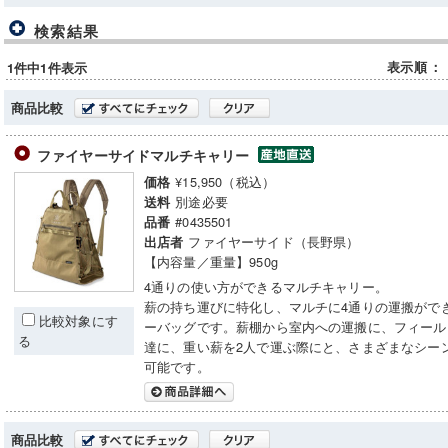
検索結果
表示順
：
1件中1件表示
商品比較
ファイヤーサイドマルチキャリー
¥15,950（税込）
価格
別途必要
送料
#0435501
品番
ファイヤーサイド（長野県）
出店者
【内容量／重量】950g
4通りの使い方ができるマルチキャリー。
薪の持ち運びに特化し、マルチに4通りの運搬がで
比較対象にす
ーバッグです。薪棚から室内への運搬に、フィール
る
達に、重い薪を2人で運ぶ際にと、さまざまなシー
可能です。
商品比較