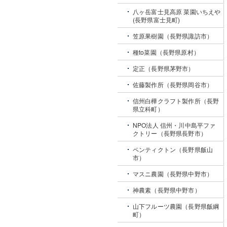
八ヶ岳富士見高原 菜園いちえや
(長野県富士見町)
笠原果樹園（長野県諏訪市）
種to菜園（長野県原村）
定正（長野県茅野市）
佐藤製作所（長野県岡谷市）
信州白樺クラフト製作所（長野
県立科町）
NPO法人 信州・川中島平ファ
クトリー（長野県長野市）
ペンティクトン（長野県飯山
市）
マスニ農園（長野県中野市）
神農素（長野県中野市）
山下フルーツ農園（長野県飯綱
町）