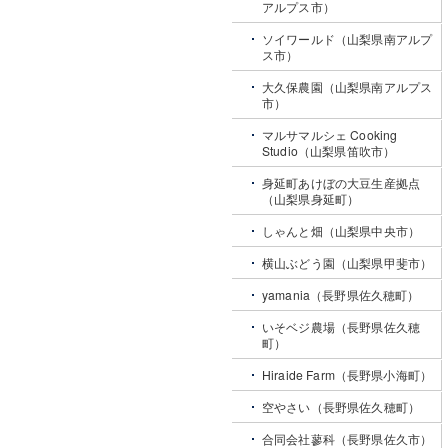
アルプス市）
ソイワールド（山梨県南アルプ
ス市）
大久保農園（山梨県南アルプス
市）
マルサマルシェ Cooking
Studio（山梨県笛吹市）
身延町あけぼの大豆生産拠点
（山梨県身延町）
しゃんと畑（山梨県中央市）
横山ぶどう園（山梨県甲斐市）
yamania（長野県佐久穂町）
いそベジ農場（長野県佐久穂
町）
Hiraide Farm（長野県小海町）
空やさい（長野県佐久穂町）
合同会社蓼科（長野県佐久市）