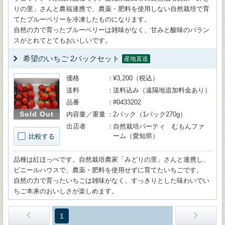
りの里」さんと農福連携で、農薬・肥料を使用しない自然栽培で育
てたブルーベリーを冷凍したものになります。
自然の力で育ったブルーベリーは雑味がなく、甘みと酸味のバラン
スがとれてとてもおいしいです。
希望のいちご 2パックセット
産地直送
価格
¥3,200（税込）
送料
送料込み（遠隔地追加料金あり）
品番
#0433202
Sold Out
内容量／重量
2パック（1パック270g）
出店者
自然栽培パーティ むもんファ
ーム（愛知県）
比較する
品種は紅ほっぺです。自然栽培農家「みどりの里」さんと連携し、
ビニールハウスで、農薬・肥料を使用せずに育てたいちごです。
自然の力で育ったいちごは雑味がなく、すっきりとした味わいでい
ちご本来のおいしさが楽しめます。
1