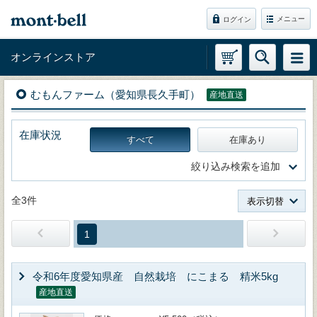
メニュー
ログイン
オンラインストア
むもんファーム（愛知県長久手町）
産地直送
在庫状況
すべて
在庫あり
絞り込み検索を追加
全3件
表示切替
1
令和6年度愛知県産 自然栽培 にこまる 精米5kg
産地直送