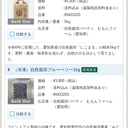
価格
¥5,500（税込）
送料
送料込み（遠隔地追加料金あり）
品番
#0433203
Sold Out
内容量／重量
5kg
出店者
自然栽培パーティ むもんファ
ーム（愛知県）
比較する
令和6年に収穫した、愛知県産の自然栽培「にこまる」の精米5kgで
す。肥料・農薬・除草剤を使わず、自然の力を活かして育てまし
た。
（冷凍）自然栽培ブルーベリー1kg
産地直送
価格
¥3,800（税込）
送料
送料込み（遠隔地追加料金あり）
品番
#0433201
Sold Out
出店者
自然栽培パーティ むもんファーム
（愛知県）
比較する
ラビットアイ系統の品種です。愛知県豊田市の自然栽培農家「みど