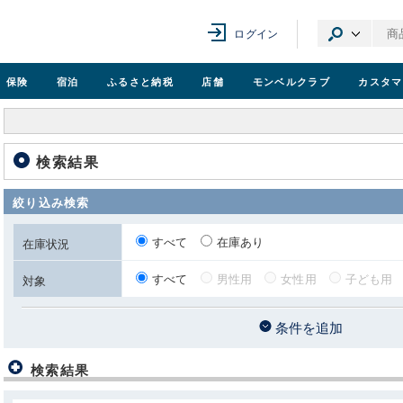
ログイン
保険
宿泊
ふるさと納税
店舗
モンベル
クラブ
カスタマ
検索結果
絞り込み検索
すべて
在庫あり
在庫状況
すべて
男性用
女性用
子ども用
対象
条件を追加
検索結果