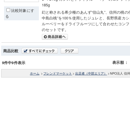
185g
比較対象にす
幻と称される希少種のあんず“信山丸”、信州の桃の
る
中島白桃”を100％使用したジュレと、長野県産カ
ルーベリーをドライフルーツにして合わせたコンフ
のセットです。
商品比較
表示順
：
9件中9件表示
ホーム
>
フレンドマーケット
>
出店者（中部エリア）
>
NPO法人 