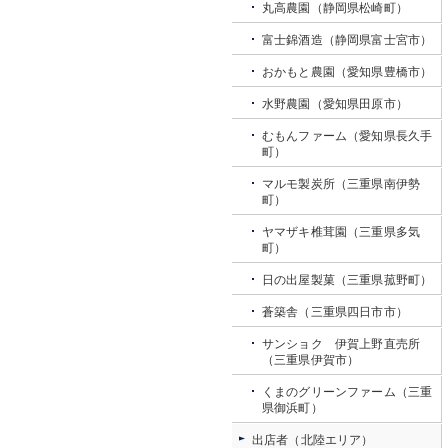
丸高農園（静岡県松崎町）
富士錦酒造（静岡県富士宮市）
おかもと農園（愛知県豊橋市）
水野農園（愛知県田原市）
むもんファーム（愛知県長久手
町）
マルモ製炭所（三重県南伊勢
町）
ヤマザキ椎茸園（三重県多気
町）
日の出屋製菓（三重県菰野町）
蒼築舎（三重県四日市市）
サンショク 伊賀上野直売所
（三重県伊賀市）
くまのグリーンファーム（三重
県御浜町）
出店者（北陸エリア）