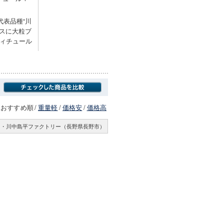
代表品種“川
シスに大粒ブ
ィチュール
おすすめ順
/
重量軽
/
価格安
/
価格高
信州・川中島平ファクトリー（長野県長野市）