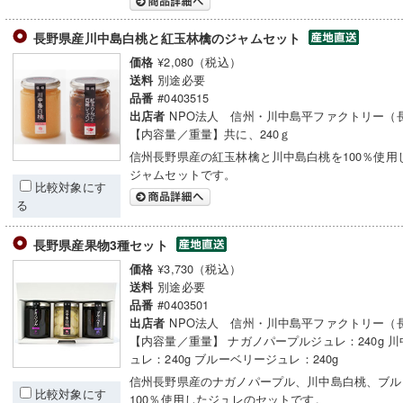
長野県産川中島白桃と紅玉林檎のジャムセット
¥2,080（税込）
価格
別途必要
送料
#0403515
品番
NPO法人 信州・川中島平ファクトリー（
出店者
【内容量／重量】共に、240ｇ
信州長野県産の紅玉林檎と川中島白桃を100％使用
ジャムセットです。
比較対象にす
る
長野県産果物3種セット
¥3,730（税込）
価格
別途必要
送料
#0403501
品番
NPO法人 信州・川中島平ファクトリー（
出店者
【内容量／重量】 ナガノパープルジュレ：240g 
ュレ：240g ブルーベリージュレ：240g
信州長野県産のナガノパープル、川中島白桃、ブル
比較対象にす
100％使用したジュレのセットです。