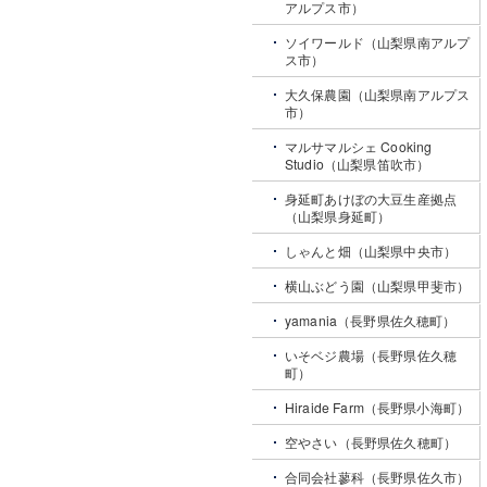
アルプス市）
ソイワールド（山梨県南アルプ
ス市）
大久保農園（山梨県南アルプス
市）
マルサマルシェ Cooking
Studio（山梨県笛吹市）
身延町あけぼの大豆生産拠点
（山梨県身延町）
しゃんと畑（山梨県中央市）
横山ぶどう園（山梨県甲斐市）
yamania（長野県佐久穂町）
いそベジ農場（長野県佐久穂
町）
Hiraide Farm（長野県小海町）
空やさい（長野県佐久穂町）
合同会社蓼科（長野県佐久市）