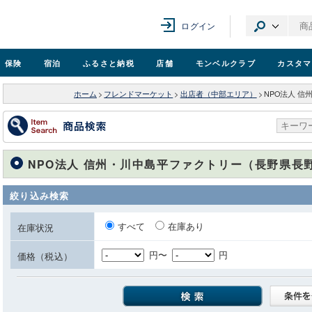
ログイン
保険
宿泊
ふるさと納税
店舗
モンベル
クラブ
カスタマ
ホーム
>
フレンドマーケット
>
出店者（中部エリア）
>
NPO法人 
NPO法人 信州・川中島平ファクトリー（長野県長
絞り込み検索
すべて
在庫あり
在庫状況
円〜
円
価格（税込）