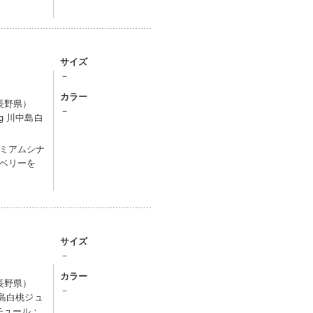
サイズ
－
カラー
長野県）
－
g 川中島白
ミアムシナ
ベリーを
サイズ
－
カラー
長野県）
－
中島白桃ジュ
チュール：