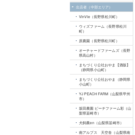
出店者（中部エリア）
VinVie（長野県松川町）
ウィズファーム（長野県松川
町）
原農園（長野県松川町）
オーチャードファームズ（長野
県高山村）
まちづくり公社おやま【酒販】
（静岡県小山町）
まちづくり公社おやま（静岡県
小山町）
YJ PEACH FARM（山梨県甲州
市）
坂田農園 ピーチファーム彩（山
梨県韮崎市）
犬飼農en（山梨県韮崎市）
南アルプス 天空舎（山梨県南