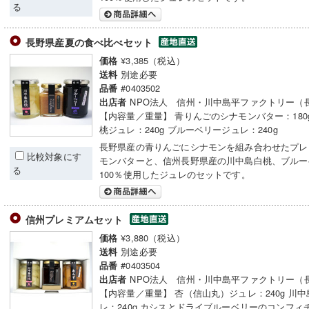
る
長野県産夏の食べ比べセット
¥3,385（税込）
価格
別途必要
送料
#0403502
品番
NPO法人 信州・川中島平ファクトリー（
出店者
【内容量／重量】 青りんごのシナモンバター：180
桃ジュレ：240g ブルーベリージュレ：240g
長野県産の青りんごにシナモンを組み合わせたプレ
比較対象にす
モンバターと、信州長野県産の川中島白桃、ブルー
る
100％使用したジュレのセットです。
信州プレミアムセット
¥3,880（税込）
価格
別途必要
送料
#0403504
品番
NPO法人 信州・川中島平ファクトリー（
出店者
【内容量／重量】 杏（信山丸）ジュレ：240g 川
レ：240g カシスとドライブルーベリーのコンフィ