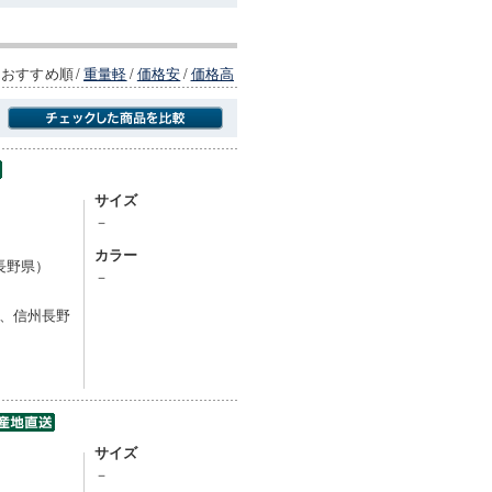
おすすめ順
/
重量軽
/
価格安
/
価格高
商品にのみフォーカスする
サイズ
－
カラー
長野県）
－
、信州長野
。
サイズ
－