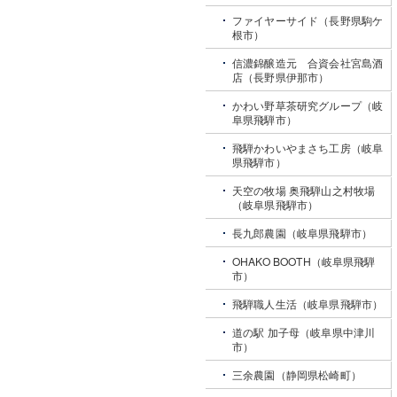
ファイヤーサイド（長野県駒ケ
根市）
信濃錦醸造元 合資会社宮島酒
店（長野県伊那市）
かわい野草茶研究グループ（岐
阜県飛騨市）
飛騨かわいやまさち工房（岐阜
県飛騨市）
天空の牧場 奥飛騨山之村牧場
（岐阜県飛騨市）
長九郎農園（岐阜県飛騨市）
OHAKO BOOTH（岐阜県飛騨
市）
飛騨職人生活（岐阜県飛騨市）
道の駅 加子母（岐阜県中津川
市）
三余農園（静岡県松崎町）