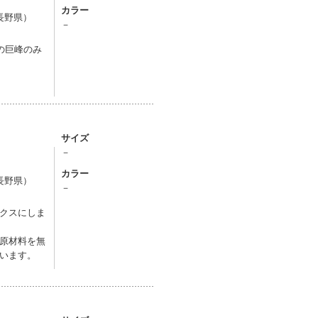
カラー
長野県）
－
の巨峰のみ
サイズ
－
カラー
長野県）
－
クスにしま
原材料を無
います。