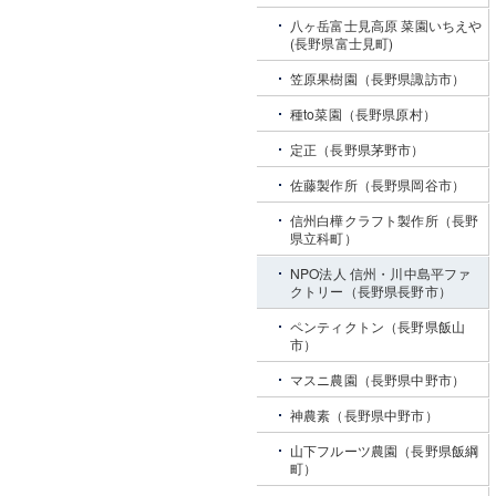
八ヶ岳富士見高原 菜園いちえや
(長野県富士見町)
笠原果樹園（長野県諏訪市）
種to菜園（長野県原村）
定正（長野県茅野市）
佐藤製作所（長野県岡谷市）
信州白樺クラフト製作所（長野
県立科町）
NPO法人 信州・川中島平ファ
クトリー（長野県長野市）
ペンティクトン（長野県飯山
市）
マスニ農園（長野県中野市）
神農素（長野県中野市）
山下フルーツ農園（長野県飯綱
町）