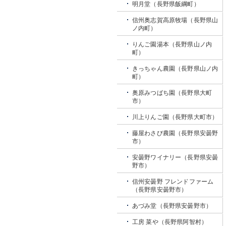
明月堂（長野県飯綱町）
信州奥志賀高原牧場（長野県山
ノ内町）
りんご園湯本（長野県山ノ内
町）
きっちゃん農園（長野県山ノ内
町）
奥原みつばち園（長野県大町
市）
川上りんご園（長野県大町市）
藤屋わさび農園（長野県安曇野
市）
安曇野ワイナリー（長野県安曇
野市）
信州安曇野 フレンドファーム
（長野県安曇野市）
あづみ堂（長野県安曇野市）
工房 菜や（長野県阿智村）