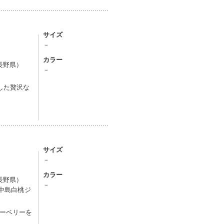
サイズ
－
カラー
長野県）
－
した贅沢な
サイズ
－
カラー
長野県）
－
川中島白桃ジ
ーベリーを