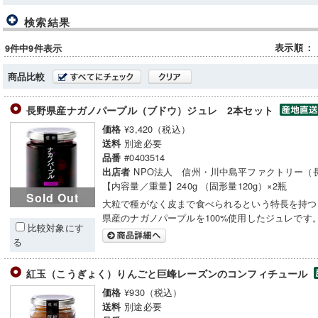
検索結果
表示順
：
9件中9件表示
商品比較
長野県産ナガノパープル（ブドウ）ジュレ 2本セット
¥3,420（税込）
価格
別途必要
送料
#0403514
品番
NPO法人 信州・川中島平ファクトリー（
出店者
【内容量／重量】240g （固形量120g）×2瓶
Sold Out
大粒で種がなく皮まで食べられるという特長を持つ
県産のナガノパープルを100%使用したジュレです
比較対象にす
る
紅玉（こうぎょく）りんごと巨峰レーズンのコンフィチュール
¥930（税込）
価格
別途必要
送料