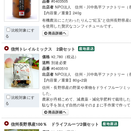
#0403505
品番
NPO法人 信州・川中島平ファクトリー（
出店者
【内容量／重量】240g
有機農法にこだわったりんご“紅玉”と信州長野県産
を使用した贅沢なコンフィチュールです。
比較対象にす
る
信州トレイルミックス 2袋セット
¥2,780（税込）
価格
別途必要
送料
#0403510
品番
NPO法人 信州・川中島平ファクトリー（
出店者
【内容量／重量】80g×2袋
信州・長野県産の野菜や果物をドライフルーツミッ
した。
比較対象にす
農家が丹精こめて、減農薬・減化学肥料で栽培した
る
駄な手を加えず自然の味そのままに手作業で作って
信州長野県産100％ ドライフルーツ2個セット