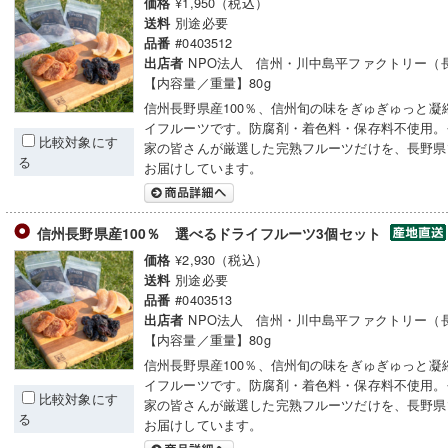
¥1,950（税込）
価格
別途必要
送料
#0403512
品番
NPO法人 信州・川中島平ファクトリー（
出店者
【内容量／重量】80g
信州長野県産100％、信州旬の味をぎゅぎゅっと凝
イフルーツです。防腐剤・着色料・保存料不使用。
比較対象にす
家の皆さんが厳選した完熟フルーツだけを、長野県
る
お届けしています。
信州長野県産100％ 選べるドライフルーツ3個セット
¥2,930（税込）
価格
別途必要
送料
#0403513
品番
NPO法人 信州・川中島平ファクトリー（
出店者
【内容量／重量】80g
信州長野県産100％、信州旬の味をぎゅぎゅっと凝
イフルーツです。防腐剤・着色料・保存料不使用。
比較対象にす
家の皆さんが厳選した完熟フルーツだけを、長野県
る
お届けしています。