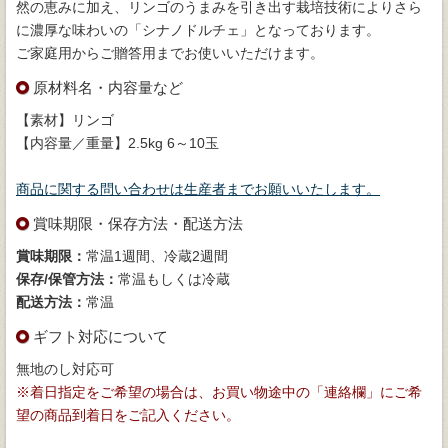
然の恵みに加え、リンゴのうまみを引き出す栽培技術によりさら
に濃厚な味わいの「シナノドルチェ」となっております。
ご家庭用からご贈答用までお使いいただけます。
原材料名・内容量など
【素材】リンゴ
【内容量／重量】2.5kg 6～10玉
商品に関する問い合わせは生産者までお願いいたします。
賞味期限・保存方法・配送方法
賞味期限：
常温1週間、冷蔵2週間
保存/保管方法：
常温もしくは冷蔵
配送方法：
常温
ギフト対応について
無地のし対応可
※着日指定をご希望の場合は、お買い物途中の「連絡欄」にご希
望の商品到着日をご記入ください。