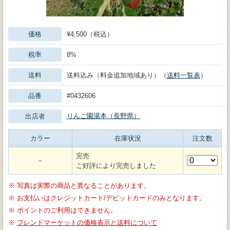
価格
¥4,500（税込）
税率
8%
送料
送料込み（料金追加地域あり）（
送料一覧表
）
品番
#0432606
りんご園湯本（長野県）
出店者
カラー
在庫状況
注文数
完売
－
ご好評により完売しました
※
写真は実際の商品と異なることがあります。
※
お支払いはクレジットカード/デビットカードのみとなります。
※
ポイントのご利用はできません。
※
フレンドマーケットの価格表示と送料について