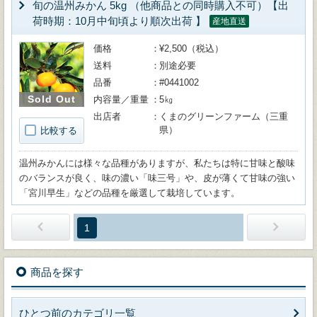
旬の温州みかん 5kg （他商品との同時購入不可）【出
荷時期：10月中旬頃より順次出荷 】
産地直送
価格
¥2,500（税込）
送料
別途必要
品番
#0441002
Sold Out
内容量／重量
5㎏
出店者
くまのグリーンファーム（三重
県）
比較する
温州みかんには様々な品種がありますが、私たちは特に甘味と酸味
のバランスが良く、味の濃い「味三号」や、皮が薄くて甘味の強い
「宮川早生」などの品種を厳選して栽培しています。
1
商品を探す
ひとつ前のカテゴリ一覧