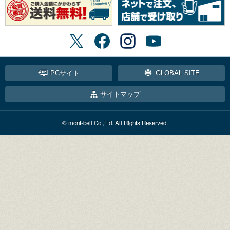
PCサイト
GLOBAL SITE
サイトマップ
© mont-bell Co.,Ltd. All Rights Reserved.