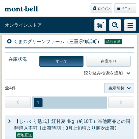
メニュー
ログイン
オンラインストア
くまのグリーンファーム（三重県御浜町）
産地直送
在庫状況
すべて
在庫あり
絞り込み検索を追加
全4件
表示切替
1
【じっくり熟成】紅甘夏 4kg（約10玉）※他商品との同
時購入不可【出荷時期：3月上旬頃より順次出荷】
産地直送