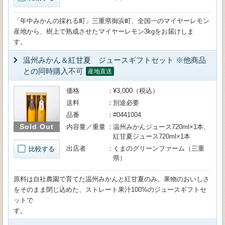
「年中みかんの採れる町」三重県御浜町、全国一のマイヤーレモン
産地から、樹上で熟成させたマイヤーレモン3kgをお届けしま
す。
温州みかん＆紅甘夏 ジュースギフトセット ※他商品
との同時購入不可
産地直送
価格
¥3,000（税込）
送料
別途必要
品番
#0441004
Sold Out
内容量／重量
温州みかんジュース720ml×1本、
紅甘夏ジュース720ml×1本
出店者
くまのグリーンファーム（三重
比較する
県）
原料は自社農園で育てた温州みかんと紅甘夏のみ。果物のおいしさ
をそのまま閉じ込めた、ストレート果汁100%のジュースギフトセ
ットで