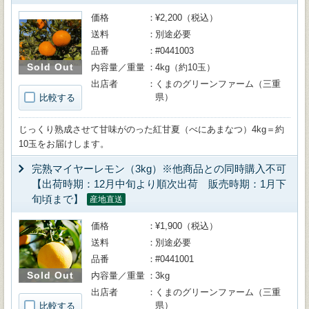
価格
¥2,200（税込）
送料
別途必要
品番
#0441003
Sold Out
内容量／重量
4kg（約10玉）
出店者
くまのグリーンファーム（三重
県）
比較する
じっくり熟成させて甘味がのった紅甘夏（べにあまなつ）4kg＝約
10玉をお届けします。
完熟マイヤーレモン（3kg）※他商品との同時購入不可
【出荷時期：12月中旬より順次出荷 販売時期：1月下
旬頃まで】
産地直送
価格
¥1,900（税込）
送料
別途必要
品番
#0441001
Sold Out
内容量／重量
3kg
出店者
くまのグリーンファーム（三重
県）
比較する