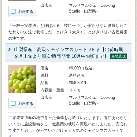
出店者
マルサマルシェ Cooking
Studio（山梨県）
比較する
「一枝一実農法」と呼ばれる、枝に一つしか実らせない徹底したこ
だわりの方法で栽培した、とびきり大きく、とびきり甘い古屋農園
の桃です。
山梨県産 高級シャインマスカット 2ｋｇ【出荷時期:
９月上旬より順次/販売期間:10月中旬頃まで】
産地直送
価格
¥9,000（税込）
送料
送料込み
品番
#0405019
内容量／重量
２ｋｇ
出店者
マルサマルシェ Cooking
Studio（山梨県）
比較する
世界農業遺産の地で育った葡萄をお送りいたします。雨にあたらな
いように施設整備をし、低農薬の栽培を実現いたしました。安心し
て皮ごと召し上がっていただける大人気のシャインマスカットで
す。