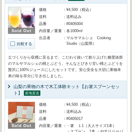
価格
¥4,500（税込）
送料
送料込み
品番
#0405004
Sold Out
内容量／重量
各1000ml
出店者
マルサマルシェ Cooking
Studio（山梨県）
比較する
土づくりから収穫に至るまで、こだわり抜いて創り上げた糖度抜群
のマルサマルシェの桃とぶどう。そんなとびきり甘い桃とぶどうを
贅沢に100%ジュースにしたセットです。安心安全を大切に果物本
来の味を存分に引き出しました。
山梨の果物の木で木工体験キット【お箸スプーンセッ
ト】
産地直送
価格
¥4,500（税込）
送料
送料込み
品番
#0405017
Sold Out
内容量／重量
・箸 １1（大人サイズ1本）
・スプーン 1本 ・やすりペーパ