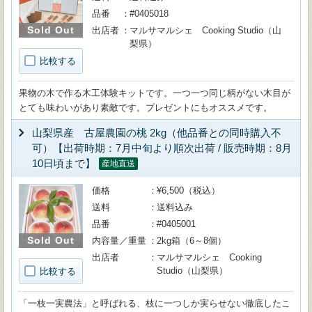
品番
#0405018
Sold Out
出店者
マルサマルシェ Cooking Studio（山
梨県）
比較する
果物の木で作る木工体験キットです。一つ一つ同じ柄がない木目が
とても味わいがあり素敵です。プレゼントにもオススメです。
山梨県産 古屋農園の桃 2kg（他品番との同時購入不
可）【出荷時期：7月中旬より順次出荷 / 販売時期：8月
10日頃まで】
産地直送
価格
¥6,500（税込）
送料
送料込み
品番
#0405001
Sold Out
内容量／重量
2kg箱（6～8個）
出店者
マルサマルシェ Cooking
Studio（山梨県）
比較する
「一枝一実農法」と呼ばれる、枝に一つしか実らせない徹底したこ