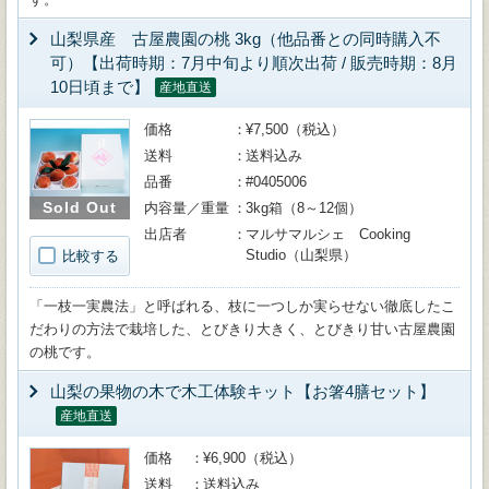
山梨県産 古屋農園の桃 3kg（他品番との同時購入不
可）【出荷時期：7月中旬より順次出荷 / 販売時期：8月
10日頃まで】
産地直送
価格
¥7,500（税込）
送料
送料込み
品番
#0405006
Sold Out
内容量／重量
3kg箱（8～12個）
出店者
マルサマルシェ Cooking
Studio（山梨県）
比較する
「一枝一実農法」と呼ばれる、枝に一つしか実らせない徹底したこ
だわりの方法で栽培した、とびきり大きく、とびきり甘い古屋農園
の桃です。
山梨の果物の木で木工体験キット【お箸4膳セット】
産地直送
価格
¥6,900（税込）
送料
送料込み