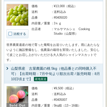
価格
¥13,000（税込）
送料
送料込み
品番
#0405020
内容量／重量
3ｋｇ
出店者
マルサマルシェ Cooking
Studio（山梨県）
比較する
世界農業遺産の地で育った葡萄をお送りいたします。雨にあたらな
いように施設整備をし、低農薬の栽培を実現いたしました。安心し
て皮ごとお召し上がりいただける大人気のシャインマスカットで
す。
山梨県産 古屋農園の桃 5kg（他品番との同時購入不
可）【出荷時期：7月中旬より順次出荷 / 販売時期：8月
10日頃まで】
産地直送
価格
¥9,500（税込）
送料
送料込み
品番
#0405007
Sold Out
内容量／重量
5kg箱（13～16個）