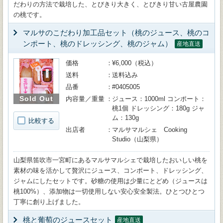
だわりの方法で栽培した、とびきり大きく、とびきり甘い古屋農園
の桃です。
マルサのこだわり加工品セット（桃のジュース、桃のコ
ンポート、桃のドレッシング、桃のジャム）
産地直送
価格
¥6,000（税込）
送料
送料込み
品番
#0405005
Sold Out
内容量／重量
ジュース：1000ml コンポート：
桃1個 ドレッシング：180g ジャ
ム：130g
比較する
出店者
マルサマルシェ Cooking
Studio（山梨県）
山梨県笛吹市一宮町にあるマルサマルシェで栽培したおいしい桃を
素材の味を活かして贅沢にジュース、コンポート、ドレッシング、
ジャムにしたセットです。砂糖の使用は少量にとどめ（ジュースは
桃100%）、添加物は一切使用しない安心安全製法。ひとつひとつ
丁寧に創り上げました。
桃と葡萄のジュースセット
産地直送