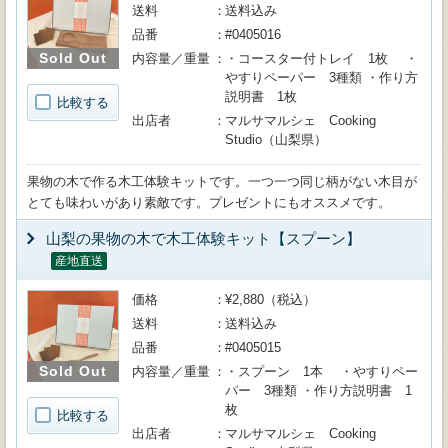
送料
送料込み
品番
#0405016
Sold Out
内容量／重量
・コースター付トレイ 1枚 ・
やすりペーパー 3種類 ・作り方
説明書 1枚
比較する
出店者
マルサマルシェ Cooking
Studio（山梨県）
果物の木で作る木工体験キットです。一つ一つ同じ柄がない木目が
とても味わいがあり素敵です。プレゼントにもオススメです。
山梨の果物の木で木工体験キット【スプーン】
産地直送
価格
¥2,880（税込）
送料
送料込み
品番
#0405015
Sold Out
内容量／重量
・スプーン 1本 ・やすりペー
パー 3種類 ・作り方説明書 1
枚
比較する
出店者
マルサマルシェ Cooking