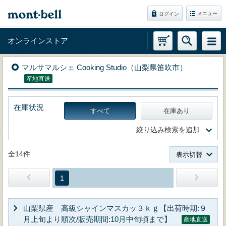
メニュー
ログイン
オンラインストア
マルサマルシェ Cooking Studio（山梨県笛吹市）
産地直送
在庫状況
すべて
在庫あり
絞り込み検索を追加
全14件
表示切替
1
山梨県産 高級シャインマスカッ３ｋｇ【出荷時期:９
月上旬より順次/販売期間:10月中旬頃まで】
産地直送