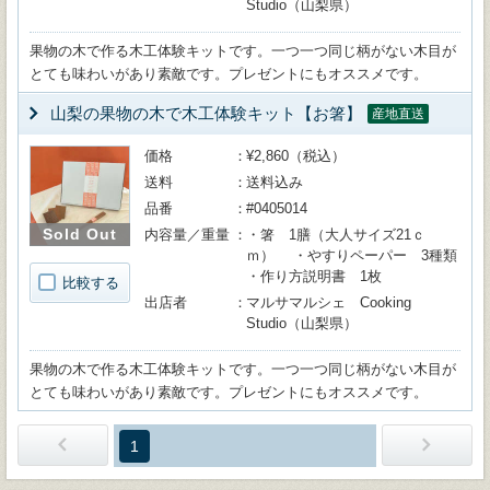
Studio（山梨県）
果物の木で作る木工体験キットです。一つ一つ同じ柄がない木目が
とても味わいがあり素敵です。プレゼントにもオススメです。
山梨の果物の木で木工体験キット【お箸】
産地直送
価格
¥2,860（税込）
送料
送料込み
品番
#0405014
Sold Out
内容量／重量
・箸 1膳（大人サイズ21ｃ
ｍ） ・やすりペーパー 3種類
・作り方説明書 1枚
比較する
出店者
マルサマルシェ Cooking
Studio（山梨県）
果物の木で作る木工体験キットです。一つ一つ同じ柄がない木目が
とても味わいがあり素敵です。プレゼントにもオススメです。
1