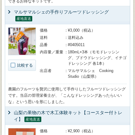
できるお得なキットです。
マルサマルシェの手作りフルーツドレッシング
産地直送
価格
¥3,000（税込）
送料
送料込み
品番
#0405011
内容量／重量
180mL×3本（モモドレッシン
グ、ブドウドレッシング、イチゴ
ドレッシング 各1本）
比較する
出店者
マルサマルシェ Cooking
Studio（山梨県）
農園のフルーツを贅沢に使用して手作りしたフルーツドレッシング
です。当店の管理栄養士が、「こんなドレッシングあったらいい
な」という思いを形にしました。
山梨の果物の木で木工体験キット【コースター付トレ
イ】
産地直送
価格
¥2,900（税込）