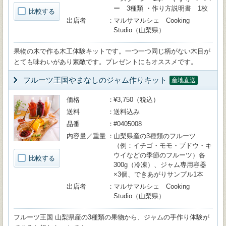
ー 3種類 ・作り方説明書 1枚
比較する
出店者
マルサマルシェ Cooking
Studio（山梨県）
果物の木で作る木工体験キットです。一つ一つ同じ柄がない木目が
とても味わいがあり素敵です。プレゼントにもオススメです。
フルーツ王国やまなしのジャム作りキット
産地直送
価格
¥3,750（税込）
送料
送料込み
品番
#0405008
内容量／重量
山梨県産の3種類のフルーツ
（例：イチゴ・モモ・ブドウ・キ
ウイなどの季節のフルーツ）各
比較する
300g（冷凍）、ジャム専用容器
×3個、できあがりサンプル1本
出店者
マルサマルシェ Cooking
Studio（山梨県）
フルーツ王国 山梨県産の3種類の果物から、ジャムの手作り体験が