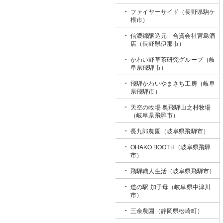
ファイヤーサイド（長野県駒ケ
根市）
信濃錦醸造元 合資会社宮島酒
店（長野県伊那市）
かわい野草茶研究グループ（岐
阜県飛騨市）
飛騨かわいやまさち工房（岐阜
県飛騨市）
天空の牧場 奥飛騨山之村牧場
（岐阜県飛騨市）
長九郎農園（岐阜県飛騨市）
OHAKO BOOTH（岐阜県飛騨
市）
飛騨職人生活（岐阜県飛騨市）
道の駅 加子母（岐阜県中津川
市）
三余農園（静岡県松崎町）