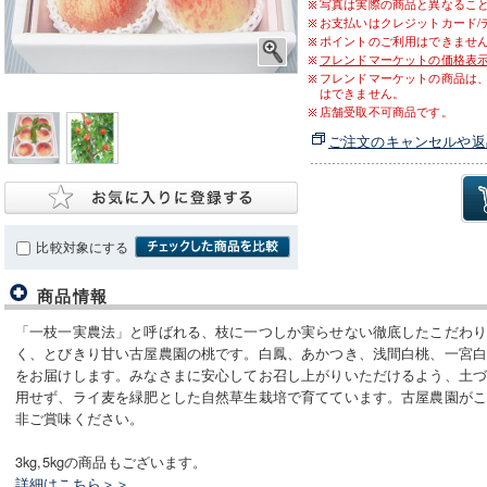
写真は実際の商品と異なるこ
お支払いはクレジットカード/
ポイントのご利用はできませ
フレンドマーケットの価格表
フレンドマーケットの商品は
はできません。
店舗受取不可商品です。
ご注文のキャンセルや返
比較対象にする
商品情報
「一枝一実農法」と呼ばれる、枝に一つしか実らせない徹底したこだわ
く、とびきり甘い古屋農園の桃です。白鳳、あかつき、浅間白桃、一宮
をお届けします。みなさまに安心してお召し上がりいただけるよう、土
用せず、ライ麦を緑肥とした自然草生栽培で育てています。古屋農園が
非ご賞味ください。
3kg,5kgの商品もございます。
詳細はこちら＞＞