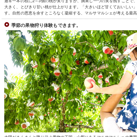
通常一本の枝に2～3個の桃が実りますが、摘果し一つの実を残すことで
大きく、とびきり甘い桃が仕上がります。「大きいほど甘くておいしい
す。自然の恩恵を余すところなく凝縮する、マルサマルシェが考える最
季節の果物狩り体験もできます。
太陽がさんさんと降り注ぐ果物の王国・山梨にあるマルサマルシェの農