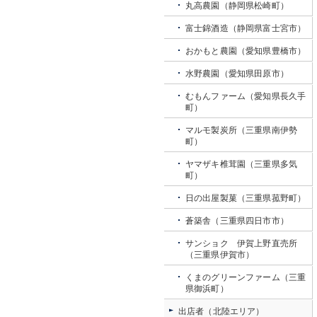
丸高農園（静岡県松崎町）
富士錦酒造（静岡県富士宮市）
おかもと農園（愛知県豊橋市）
水野農園（愛知県田原市）
むもんファーム（愛知県長久手
町）
マルモ製炭所（三重県南伊勢
町）
ヤマザキ椎茸園（三重県多気
町）
日の出屋製菓（三重県菰野町）
蒼築舎（三重県四日市市）
サンショク 伊賀上野直売所
（三重県伊賀市）
くまのグリーンファーム（三重
県御浜町）
出店者（北陸エリア）