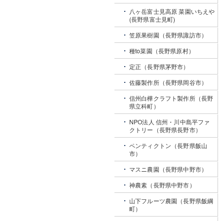
八ヶ岳富士見高原 菜園いちえや
(長野県富士見町)
笠原果樹園（長野県諏訪市）
種to菜園（長野県原村）
定正（長野県茅野市）
佐藤製作所（長野県岡谷市）
信州白樺クラフト製作所（長野
県立科町）
NPO法人 信州・川中島平ファ
クトリー（長野県長野市）
ペンティクトン（長野県飯山
市）
マスニ農園（長野県中野市）
神農素（長野県中野市）
山下フルーツ農園（長野県飯綱
町）