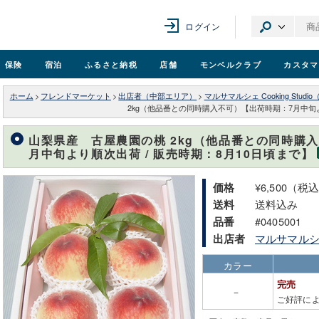
ログイン
保険
宿泊
ふるさと納税
店舗
モンベル
クラブ
カスタマ
ホーム
>
フレンドマーケット
>
出店者（中部エリア）
>
マルサマルシェ Cooking Stud
2kg（他品番との同時購入不可）【出荷時期：7月中旬よ
山梨県産 古屋農園の桃 2kg（他品番との同時購
月中旬より順次出荷 / 販売時期：8月10日頃まで】
¥6,500（税
価格
送料込み
送料
#0405001
品番
マルサマルシェ 
出店者
カラー
完売
－
ご好評に