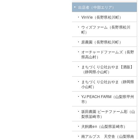
出店者（中部エリア）
VinVie（長野県松川町）
ウィズファーム（長野県松川
町）
原農園（長野県松川町）
オーチャードファームズ（長野
県高山村）
まちづくり公社おやま【酒販】
（静岡県小山町）
まちづくり公社おやま（静岡県
小山町）
YJ PEACH FARM（山梨県甲州
市）
坂田農園 ピーチファーム彩（山
梨県韮崎市）
犬飼農en（山梨県韮崎市）
南アルプス 天空舎（山梨県南