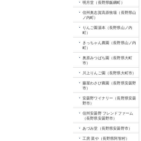
明月堂（長野県飯綱町）
信州奥志賀高原牧場（長野県山
ノ内町）
りんご園湯本（長野県山ノ内
町）
きっちゃん農園（長野県山ノ内
町）
奥原みつばち園（長野県大町
市）
川上りんご園（長野県大町市）
藤屋わさび農園（長野県安曇野
市）
安曇野ワイナリー（長野県安曇
野市）
信州安曇野 フレンドファーム
（長野県安曇野市）
あづみ堂（長野県安曇野市）
工房 菜や（長野県阿智村）