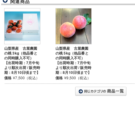
関連商品
山梨県産 古屋農園
山梨県産 古屋農園
の桃 3kg（他品番と
の桃 5kg（他品番と
の同時購入不可）
の同時購入不可）
【出荷時期：7月中旬
【出荷時期：7月中旬
より順次出荷 / 販売時
より順次出荷 / 販売時
期：8月10日頃まで】
期：8月10日頃まで】
価格
¥7,500（税込）
価格
¥9,500（税込）