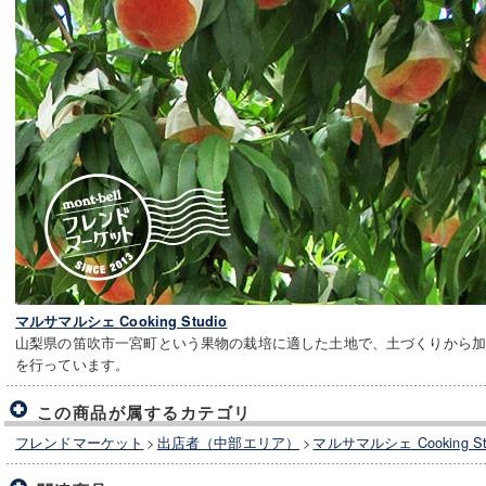
マルサマルシェ Cooking Studio
山梨県の笛吹市一宮町という果物の栽培に適した土地で、土づくりから
を行っています。
この商品が属するカテゴリ
フレンドマーケット
>
出店者（中部エリア）
>
マルサマルシェ Cooking 