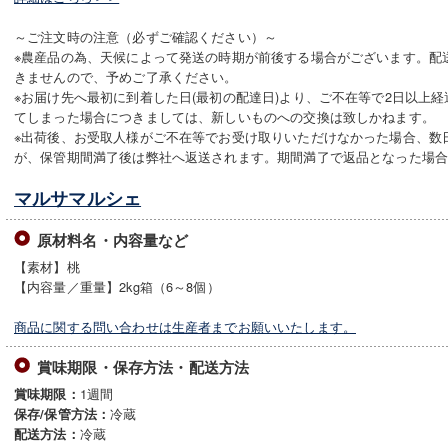
～ご注文時の注意（必ずご確認ください）～
※農産品の為、天候によって発送の時期が前後する場合がございます。配
きませんので、予めご了承ください。
※お届け先へ最初に到着した日(最初の配達日)より、ご不在等で2日以上
てしまった場合につきましては、新しいものへの交換は致しかねます。
※出荷後、お受取人様がご不在等でお受け取りいただけなかった場合、数
が、保管期間満了後は弊社へ返送されます。期間満了で返品となった場
マルサマルシェ
原材料名・内容量など
【素材】桃
【内容量／重量】2kg箱（6～8個）
商品に関する問い合わせは生産者までお願いいたします。
賞味期限・保存方法・配送方法
1週間
賞味期限：
冷蔵
保存/保管方法：
冷蔵
配送方法：