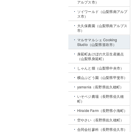
アルプス市）
ソイワールド（山梨県南アルプ
ス市）
大久保農園（山梨県南アルプス
市）
マルサマルシェ Cooking
Studio（山梨県笛吹市）
身延町あけぼの大豆生産拠点
（山梨県身延町）
しゃんと畑（山梨県中央市）
横山ぶどう園（山梨県甲斐市）
yamania（長野県佐久穂町）
いそベジ農場（長野県佐久穂
町）
Hiraide Farm（長野県小海町）
空やさい（長野県佐久穂町）
合同会社蓼科（長野県佐久市）