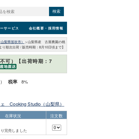
検索
ーサービス
会社概要
・採用情報
io（山梨県笛吹市）
>
山梨県産 古屋農園の桃
り順次出荷 / 販売時期：8月10日頃まで】
入不可）【出荷時期：7
込）
8%
税率
Cooking Studio（山梨県）
在庫状況
注文数
より完売しました