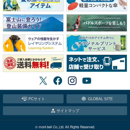
PCサイト
GLOBAL SITE
サイトマップ
© mont-bell Co.,Ltd. All Rights Reserved.