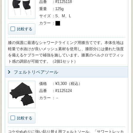
品番
#1125118
重量
125g
サイズ
S、M、L
カラー
比較する
膝の保護に最適なシャワークライミング用膝当てです。本体生地は
軽量で水抜けが良いメッシュ素材を使用し、膝部分には優れた強度
を備えるケブラーで補強を施しています。膝裏のベルクロでフィッ
ト感の調節が可能です。（2個1セット）
フェルトリペアソール
価格
¥3,300（税込）
品番
#1125124
カラー
－
比較する
コケやぬめりに強い貼り替え用フェルトソール。「サワートレッカ