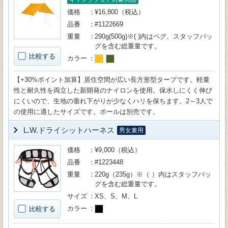
価格
¥16,800（税込）
品番
#1122669
重量
290g(500g)※( )内はペグ、スタッフバッ
グを含む総重量です。
比較する
カラー
【+30%ポイント加算】居住空間が広い長方形型タープです。軽量
性と耐久性を両立した新開発のナイロンを使用。保水しにくく伸び
にくいので、生地の垂れ下がりが少なくハリを保ちます。2～3人で
の使用に適したサイズです。ポールは別売です。
L.W.ドライシットハーネス
男女兼用
価格
¥9,000（税込）
品番
#1223448
重量
220g（235g）※（ ）内はスタッフバッ
グを含む総重量です。
サイズ
XS、S、M、L
カラー
比較する