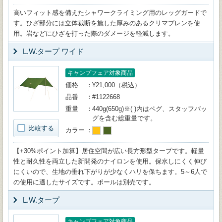
高いフィット感を備えたシャワークライミング用のレッグガードで
す。ひざ部分には立体裁断を施した厚みのあるクリマプレンを使
用。岩などにひざを打った際のダメージを軽減します。
L.W.タープ ワイド
キャンプフェア対象商品
価格
¥21,000（税込）
品番
#1122668
重量
440g(650g)※( )内はペグ、スタッフバッ
グを含む総重量です。
比較する
カラー
【+30%ポイント加算】居住空間が広い長方形型タープです。軽量
性と耐久性を両立した新開発のナイロンを使用。保水しにくく伸び
にくいので、生地の垂れ下がりが少なくハリを保ちます。5～6人で
の使用に適したサイズです。ポールは別売です。
L.W.タープ
キャンプフェア対象商品