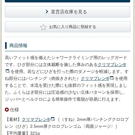
直営店在庫を見る
★
お気に入り商品に登録する
商品情報
高いフィット感を備えたシャワークライミング用のレッグガード
です。ひざ部分には立体裁断を施した厚みのある
クリマプレン®
を使用。岩などにひざを打った際のダメージを軽減します。す
ね部分にはパンチング（肉抜きされた）
クリマプレン®
を使用
することで、水流を受けた際にも抜群のフィット感を実現しまし
た。ふくらはぎ部分には圧迫感の少ない立体パターンを採用し、
ジッパーとベルクロによる簡単操作で着脱が容易に行えます。
仕様
【素材】
クリマプレン®
［（すね）2mm厚パンチングクロロプ
レン（ひざ）2.5mm厚クロロプレンゴム〈両面ジャージ〉］
【平均重量】321g