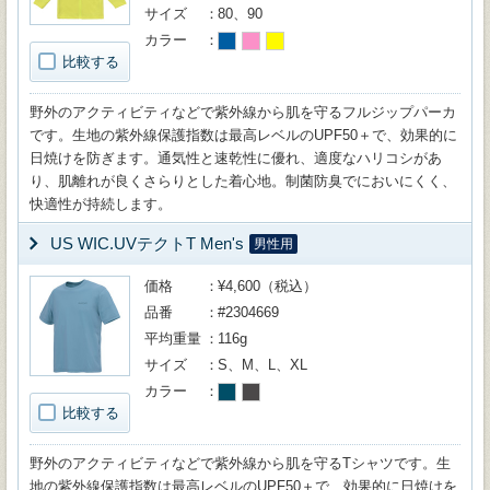
サイズ
80、90
カラー
比較する
野外のアクティビティなどで紫外線から肌を守るフルジップパーカ
です。生地の紫外線保護指数は最高レベルのUPF50＋で、効果的に
日焼けを防ぎます。通気性と速乾性に優れ、適度なハリコシがあ
り、肌離れが良くさらりとした着心地。制菌防臭でにおいにくく、
快適性が持続します。
US WIC.UVテクトT Men's
男性用
価格
¥4,600（税込）
品番
#2304669
平均重量
116g
サイズ
S、M、L、XL
カラー
比較する
野外のアクティビティなどで紫外線から肌を守るTシャツです。生
地の紫外線保護指数は最高レベルのUPF50＋で、効果的に日焼けを