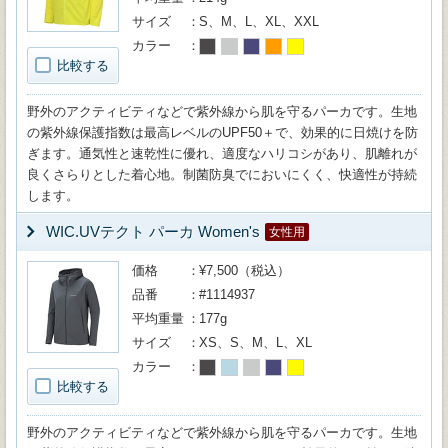
サイズ
S、M、L、XL、XXL
カラー
比較する
野外のアクティビティなどで紫外線から肌を守るパーカです。生地
の紫外線保護指数は最高レベルのUPF50＋で、効果的に日焼けを防
ぎます。通気性と速乾性に優れ、適度なハリコシがあり、肌離れが
良くさらりとした着心地。制菌防臭でにおいにくく、快適性が持続
します。
WIC.UVテクト パーカ Women's
女性用
価格
¥7,500（税込）
品番
#1114937
平均重量
177g
サイズ
XS、S、M、L、XL
カラー
比較する
野外のアクティビティなどで紫外線から肌を守るパーカです。生地