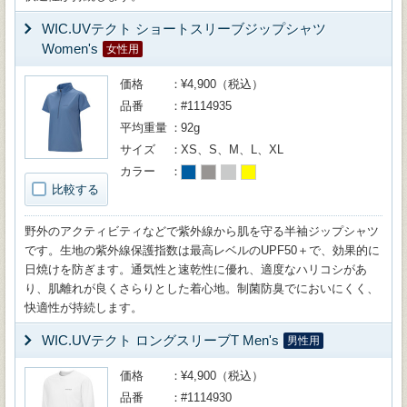
WIC.UVテクト ショートスリーブジップシャツ
Women's
女性用
価格
¥4,900（税込）
品番
#1114935
平均重量
92g
サイズ
XS、S、M、L、XL
カラー
比較する
野外のアクティビティなどで紫外線から肌を守る半袖ジップシャツ
です。生地の紫外線保護指数は最高レベルのUPF50＋で、効果的に
日焼けを防ぎます。通気性と速乾性に優れ、適度なハリコシがあ
り、肌離れが良くさらりとした着心地。制菌防臭でにおいにくく、
快適性が持続します。
WIC.UVテクト ロングスリーブT Men's
男性用
価格
¥4,900（税込）
品番
#1114930