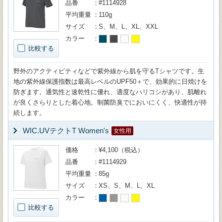
品番
#1114928
平均重量
110g
サイズ
S、M、L、XL、XXL
カラー
比較する
野外のアクティビティなどで紫外線から肌を守るTシャツです。生
地の紫外線保護指数は最高レベルのUPF50＋で、効果的に日焼けを
防ぎます。通気性と速乾性に優れ、適度なハリコシがあり、肌離れ
が良くさらりとした着心地。制菌防臭でにおいにくく、快適性が持
続します。
WIC.UVテクトT Women's
女性用
価格
¥4,100（税込）
品番
#1114929
平均重量
85g
サイズ
XS、S、M、L、XL
カラー
比較する