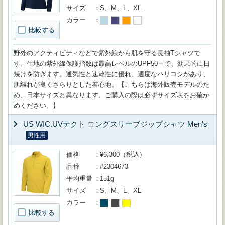
サイズ
S、M、L、XL
カラー
比較する
野外のアクティビティなどで紫外線から肌を守る長袖Tシャツで
す。生地の紫外線保護指数は最高レベルのUPF50＋で、効果的に日
焼けを防ぎます。通気性と速乾性に優れ、適度なハリコシがあり、
肌離れが良くさらりとした着心地。【こちらは海外販売モデルのた
め、日本サイズと異なります。ご購入の際は必ずサイズ表をお確か
めください。】
US WIC.UVテクト ロングスリーブジップシャツ Men's
男性用
価格
¥6,300（税込）
品番
#2304673
平均重量
151g
サイズ
S、M、L、XL
カラー
比較する