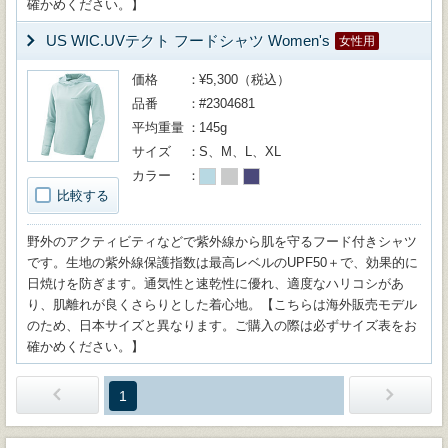
確かめください。】
US WIC.UVテクト フードシャツ Women's
女性用
価格
¥5,300（税込）
品番
#2304681
平均重量
145g
サイズ
S、M、L、XL
カラー
比較する
野外のアクティビティなどで紫外線から肌を守るフード付きシャツ
です。生地の紫外線保護指数は最高レベルのUPF50＋で、効果的に
日焼けを防ぎます。通気性と速乾性に優れ、適度なハリコシがあ
り、肌離れが良くさらりとした着心地。【こちらは海外販売モデル
のため、日本サイズと異なります。ご購入の際は必ずサイズ表をお
確かめください。】
1