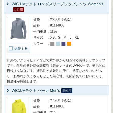
WIC.UVテクト ロングスリーブジップシャツ Women's
女性用
価格
¥5,300（税込）
品番
#1114933
平均重量
119g
サイズ
XS、S、M、L、XL
カラー
比較する
野外のアクティビティなどで紫外線から肌を守る長袖ジップシャツ
です。生地の紫外線保護指数は最高レベルのUPF50＋で、効果的に
日焼けを防ぎます。通気性と速乾性に優れ、適度なハリコシがあ
り、肌離れが良くさらりとした着心地。制菌防臭でにおいにくく、
快適性が持続します。
WIC.UVテクト パーカ Men's
男性用
価格
¥7,700（税込）
品番
#1114936
平均重量
214g