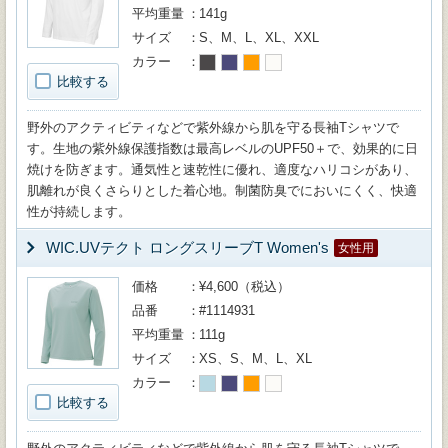
平均重量
141g
サイズ
S、M、L、XL、XXL
カラー
比較する
野外のアクティビティなどで紫外線から肌を守る長袖Tシャツで
す。生地の紫外線保護指数は最高レベルのUPF50＋で、効果的に日
焼けを防ぎます。通気性と速乾性に優れ、適度なハリコシがあり、
肌離れが良くさらりとした着心地。制菌防臭でにおいにくく、快適
性が持続します。
WIC.UVテクト ロングスリーブT Women's
女性用
価格
¥4,600（税込）
品番
#1114931
平均重量
111g
サイズ
XS、S、M、L、XL
カラー
比較する