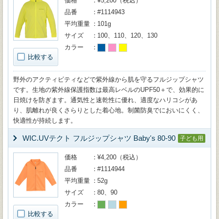
価格
¥5,200（税込）
品番
#1114943
平均重量
101g
サイズ
100、110、120、130
カラー
比較する
野外のアクティビティなどで紫外線から肌を守るフルジップシャツ
です。生地の紫外線保護指数は最高レベルのUPF50＋で、効果的に
日焼けを防ぎます。通気性と速乾性に優れ、適度なハリコシがあ
り、肌離れが良くさらりとした着心地。制菌防臭でにおいにくく、
快適性が持続します。
WIC.UVテクト フルジップシャツ Baby's 80-90
子ども用
価格
¥4,200（税込）
品番
#1114944
平均重量
52g
サイズ
80、90
カラー
比較する