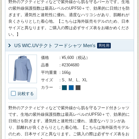
野外のアクティビティなどで紫外線から肌を守るパーカです。生地
の紫外線保護指数は最高レベルのUPF50＋で、効果的に日焼けを防
ぎます。通気性と速乾性に優れ、適度なハリコシがあり、肌離れが
良くさらりとした着心地。【こちらは海外販売モデルのため、日本
サイズと異なります。ご購入の際は必ずサイズ表をお確かめくださ
い。】
US WIC.UVテクト フードシャツ Men's
男性用
価格
¥5,600（税込）
品番
#2304680
平均重量
166g
サイズ
S、M、L、XL
カラー
比較する
野外のアクティビティなどで紫外線から肌を守るフード付きシャツ
です。生地の紫外線保護指数は最高レベルのUPF50＋で、効果的に
日焼けを防ぎます。通気性と速乾性に優れ、適度なハリコシがあ
り、肌離れが良くさらりとした着心地。【こちらは海外販売モデル
のため、日本サイズと異なります。ご購入の際は必ずサイズ表をお