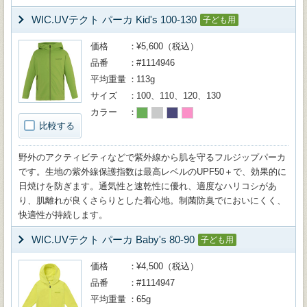
WIC.UVテクト パーカ Kid's 100-130
子ども用
価格
¥5,600（税込）
品番
#1114946
平均重量
113g
サイズ
100、110、120、130
カラー
比較する
野外のアクティビティなどで紫外線から肌を守るフルジップパーカ
です。生地の紫外線保護指数は最高レベルのUPF50＋で、効果的に
日焼けを防ぎます。通気性と速乾性に優れ、適度なハリコシがあ
り、肌離れが良くさらりとした着心地。制菌防臭でにおいにくく、
快適性が持続します。
WIC.UVテクト パーカ Baby's 80-90
子ども用
価格
¥4,500（税込）
品番
#1114947
平均重量
65g