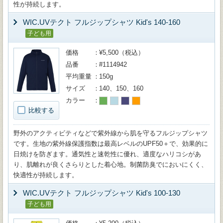
性が持続します。
WIC.UVテクト フルジップシャツ Kid's 140-160
子ども用
価格
¥5,500（税込）
品番
#1114942
平均重量
150g
サイズ
140、150、160
カラー
比較する
野外のアクティビティなどで紫外線から肌を守るフルジップシャツ
です。生地の紫外線保護指数は最高レベルのUPF50＋で、効果的に
日焼けを防ぎます。通気性と速乾性に優れ、適度なハリコシがあ
り、肌離れが良くさらりとした着心地。制菌防臭でにおいにくく、
快適性が持続します。
WIC.UVテクト フルジップシャツ Kid's 100-130
子ども用