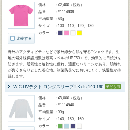
価格
¥2,400（税込）
品番
#1114939
平均重量
53g
サイズ
100、110、120、130
カラー
比較する
野外のアクティビティなどで紫外線から肌を守るTシャツです。生
地の紫外線保護指数は最高レベルのUPF50＋で、効果的に日焼けを
防ぎます。通気性と速乾性に優れ、適度なハリコシがあり、肌離れ
が良くさらりとした着心地。制菌防臭でにおいにくく、快適性が持
続します。
WIC.UVテクト ロングスリーブT Kid's 140-160
子ども用
価格
¥3,000（税込）
品番
#1114940
平均重量
99g
サイズ
140、150、160
カラー