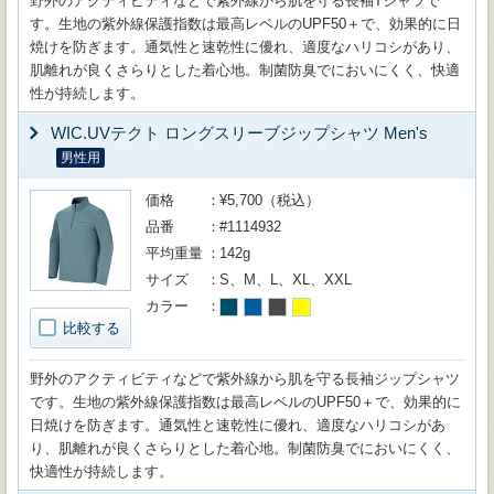
野外のアクティビティなどで紫外線から肌を守る長袖Tシャツで
す。生地の紫外線保護指数は最高レベルのUPF50＋で、効果的に日
焼けを防ぎます。通気性と速乾性に優れ、適度なハリコシがあり、
肌離れが良くさらりとした着心地。制菌防臭でにおいにくく、快適
性が持続します。
WIC.UVテクト ロングスリーブジップシャツ Men's
男性用
価格
¥5,700（税込）
品番
#1114932
平均重量
142g
サイズ
S、M、L、XL、XXL
カラー
比較する
野外のアクティビティなどで紫外線から肌を守る長袖ジップシャツ
です。生地の紫外線保護指数は最高レベルのUPF50＋で、効果的に
日焼けを防ぎます。通気性と速乾性に優れ、適度なハリコシがあ
り、肌離れが良くさらりとした着心地。制菌防臭でにおいにくく、
快適性が持続します。