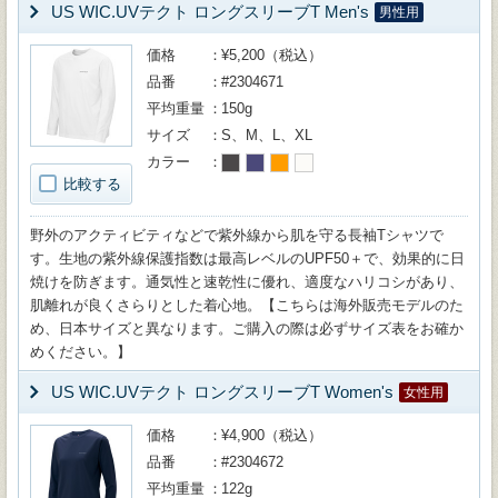
US WIC.UVテクト ロングスリーブT Men's
男性用
価格
¥5,200（税込）
品番
#2304671
平均重量
150g
サイズ
S、M、L、XL
カラー
比較する
野外のアクティビティなどで紫外線から肌を守る長袖Tシャツで
す。生地の紫外線保護指数は最高レベルのUPF50＋で、効果的に日
焼けを防ぎます。通気性と速乾性に優れ、適度なハリコシがあり、
肌離れが良くさらりとした着心地。【こちらは海外販売モデルのた
め、日本サイズと異なります。ご購入の際は必ずサイズ表をお確か
めください。】
US WIC.UVテクト ロングスリーブT Women's
女性用
価格
¥4,900（税込）
品番
#2304672
平均重量
122g