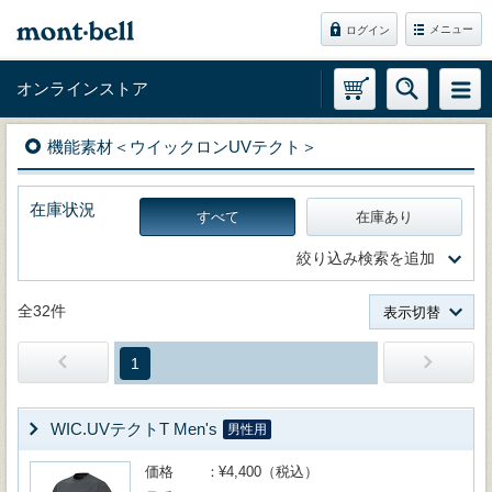
メニュー
ログイン
オンラインストア
機能素材＜ウイックロンUVテクト＞
在庫状況
すべて
在庫あり
絞り込み検索を追加
全32件
表示切替
1
WIC.UVテクトT Men's
男性用
価格
¥4,400（税込）