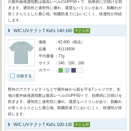
の紫外線保護指数は最高レベルのUPF50＋で、効果的に日焼けを防
ぎます。通気性と速乾性に優れ、適度なハリコシがあり、肌離れが
良くさらりとした着心地。制菌防臭でにおいにくく、快適性が持続
します。
WIC.UVテクトT Kid's 140-160
子ども用
価格
¥2,600（税込）
品番
#1114938
平均重量
77g
サイズ
140、150、160
カラー
比較する
野外のアクティビティなどで紫外線から肌を守るTシャツです。生
地の紫外線保護指数は最高レベルのUPF50＋で、効果的に日焼けを
防ぎます。通気性と速乾性に優れ、適度なハリコシがあり、肌離れ
が良くさらりとした着心地。制菌防臭でにおいにくく、快適性が持
続します。
WIC.UVテクトT Kid's 100-130
子ども用