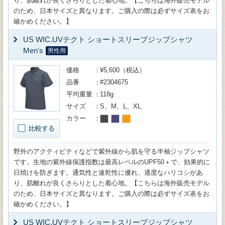
り、肌離れが良くさらりとした着心地。【こちらは海外販売モデル
のため、日本サイズと異なります。ご購入の際は必ずサイズ表をお
確かめください。】
US WIC.UVテクト ショートスリーブジップシャツ
Men's
男性用
価格
¥5,600（税込）
品番
#2304675
平均重量
118g
サイズ
S、M、L、XL
カラー
比較する
野外のアクティビティなどで紫外線から肌を守る半袖ジップシャツ
です。生地の紫外線保護指数は最高レベルのUPF50＋で、効果的に
日焼けを防ぎます。通気性と速乾性に優れ、適度なハリコシがあ
り、肌離れが良くさらりとした着心地。【こちらは海外販売モデル
のため、日本サイズと異なります。ご購入の際は必ずサイズ表をお
確かめください。】
US WIC.UVテクト ショートスリーブジップシャツ