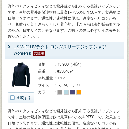
野外のアクティビティなどで紫外線から肌を守る長袖ジップシャツ
です。生地の紫外線保護指数は最高レベルのUPF50＋で、効果的に
日焼けを防ぎます。通気性と速乾性に優れ、適度なハリコシがあ
り、肌離れが良くさらりとした着心地。【こちらは海外販売モデル
のため、日本サイズと異なります。ご購入の際は必ずサイズ表をお
確かめください。】
US WIC.UVテクト ロングスリーブジップシャツ
Women's
女性用
価格
¥5,900（税込）
品番
#2304674
平均重量
130g
サイズ
S、M、L、XL
カラー
比較する
野外のアクティビティなどで紫外線から肌を守る長袖ジップシャツ
です。生地の紫外線保護指数は最高レベルのUPF50＋で、効果的に
日焼けを防ぎます。通気性と速乾性に優れ、適度なハリコシがあ