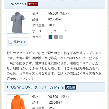
Women's
女性用
価格
¥5,300（税込）
品番
#2304676
平均重量
100g
サイズ
S、M、L、XL
カラー
比較する
野外のアクティビティなどで紫外線から肌を守る半袖ジップシャツ
です。生地の紫外線保護指数は最高レベルのUPF50＋で、効果的に
日焼けを防ぎます。通気性と速乾性に優れ、適度なハリコシがあ
り、肌離れが良くさらりとした着心地。【こちらは海外販売モデル
のため、日本サイズと異なります。ご購入の際は必ずサイズ表をお
確かめください。】
US WIC.UVテクト パーカ Men's
男性用
価格
¥8,500（税込）
品番
#2304677
平均重量
220g