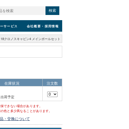
検索
ーサービス
会社概要
・採用情報
18クロノスキャビン4 メインポールセット
）
在庫状況
注文数
に出荷予定
確保できない場合があります。
際の色と多少異なることがあります。
品・交換について