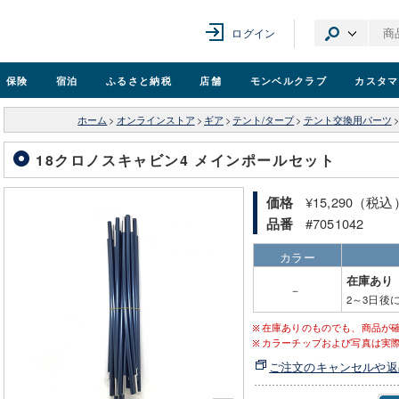
ログイン
保険
宿泊
ふるさと納税
店舗
モンベル
クラブ
カスタマ
ホーム
>
オンラインストア
>
ギア
>
テント/タープ
>
テント交換用パーツ
>
18クロノスキャビン4 メインポールセット
¥15,290（税込
価格
#7051042
品番
カラー
在庫あり
－
2～3日後
在庫ありのものでも、商品が
カラーチップおよび写真は実
ご注文のキャンセルや返