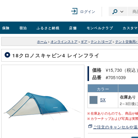
ログイン
保険
宿泊
ふるさと納税
店舗
モンベル
クラブ
カスタマ
ホーム
>
オンラインストア
>
ギア
>
テント/タープ
>
テント交換用
18クロノスキャビン4 レインフライ
¥15,730（税込
価格
#7051039
品番
カラー
在庫あり
SX
2～3日後
在庫ありのものでも、商品が
カラーチップおよび写真は実
ご注文のキャンセルや返