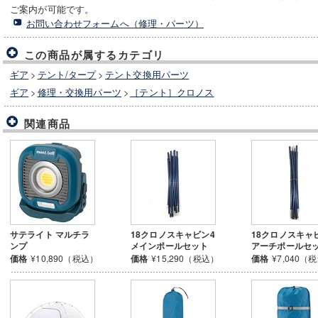
ご案内が可能です。
お問い合わせフォームへ（修理・パーツ）
この商品が属するカテゴリ
ギア
>
テント/タープ
>
テント交換用パーツ
ギア
>
修理・交換用パーツ
>
［テント］クロノス
関連商品
サテライト マルチラ
18クロノスキャビン4
18クロノスキャ
ンプ
メインポールセット
アーチポールセ
価格
¥10,890（税込）
価格
¥15,290（税込）
価格
¥7,040（