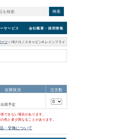
検索
ーサービス
会社概要
・採用情報
パーツ
>
18クロノスキャビン4 レインフライ
）
在庫状況
注文数
に出荷予定
確保できない場合があります。
際の色と多少異なることがあります。
品・交換について