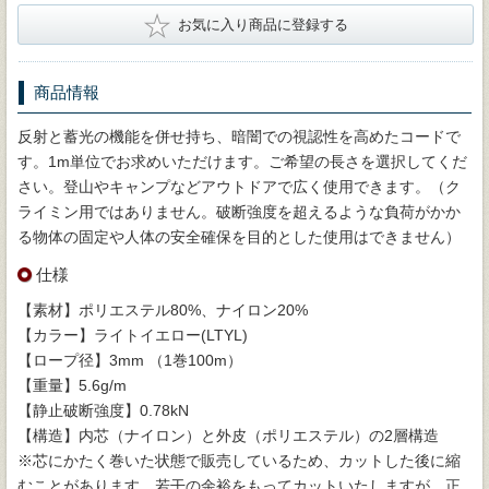
★
お気に入り商品に登録する
商品情報
反射と蓄光の機能を併せ持ち、暗闇での視認性を高めたコードで
す。1m単位でお求めいただけます。ご希望の長さを選択してくだ
さい。登山やキャンプなどアウトドアで広く使用できます。（ク
ライミン用ではありません。破断強度を超えるような負荷がかか
る物体の固定や人体の安全確保を目的とした使用はできません）
仕様
【素材】ポリエステル80%、ナイロン20%
【カラー】ライトイエロー(LTYL)
【ロープ径】3mm （1巻100m）
【重量】5.6g/m
【静止破断強度】0.78kN
【構造】内芯（ナイロン）と外皮（ポリエステル）の2層構造
※芯にかたく巻いた状態で販売しているため、カットした後に縮
むことがあります。若干の余裕をもってカットいたしますが、正