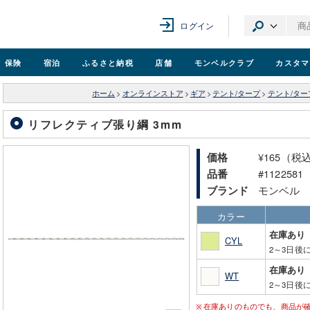
ログイン
保険
宿泊
ふるさと納税
店舗
モンベル
クラブ
カスタマ
ホーム
>
オンラインストア
>
ギア
>
テント/タープ
>
テント/タ
リフレクティブ張り綱 3mm
¥165（税
価格
#1122581
品番
モンベル
ブランド
カラー
在庫あり
CYL
2～3日後
在庫あり
WT
2～3日後
在庫ありのものでも、商品が