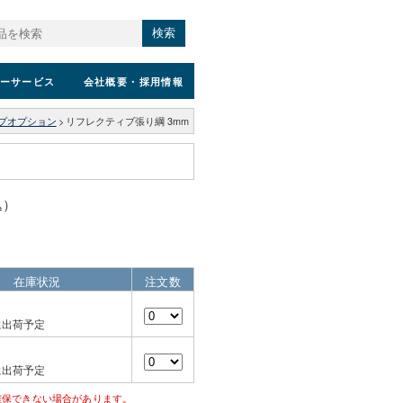
検索
ーサービス
会社概要
・採用情報
ープオプション
>
リフレクティブ張り綱 3mm
込）
在庫状況
注文数
に出荷予定
に出荷予定
確保できない場合があります。