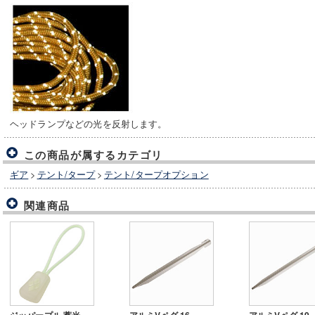
ヘッドランプなどの光を反射します。
この商品が属するカテゴリ
ギア
>
テント/タープ
>
テント/タープオプション
関連商品
ジッパープル 蓄光
アルミVペグ 16
アルミVペグ 19