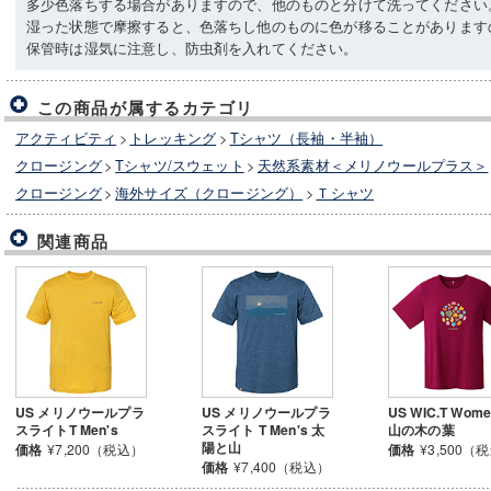
多少色落ちする場合がありますので、他のものと分けて洗ってください
湿った状態で摩擦すると、色落ちし他のものに色が移ることがあります
保管時は湿気に注意し、防虫剤を入れてください。
この商品が属するカテゴリ
アクティビティ
>
トレッキング
>
Tシャツ（長袖・半袖）
クロージング
>
Tシャツ/スウェット
>
天然系素材＜メリノウールプラス＞
クロージング
>
海外サイズ（クロージング）
>
Ｔシャツ
関連商品
US メリノウールプラ
US メリノウールプラ
US WIC.T Wome
スライトT Men's
スライト T Men's 太
山の木の葉
陽と山
価格
¥7,200（税込）
価格
¥3,500（
価格
¥7,400（税込）