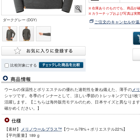
在庫ありのものでも、商品が
カラーチップおよび写真は実
ダークグレー (DGY)
ご注文のキャンセルや返
比較対象にする
商品情報
ウールの保温性とポリエステルの優れた速乾性を兼ね備えた、薄手の
メ
シャツです。冬季のインナーとして、涼しい季節のトレッキングでは1枚
活躍します。【こちらは海外販売モデルのため、日本サイズと異なりま
確かめください。】
仕様
【素材】
メリノウールプラス™
【ウール78%＋ポリエステル22%】
【平均重量】189 g