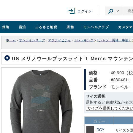
ログイン
保険
宿泊
ふるさと納税
店舗
モンベル
クラブ
カスタマ
ホーム
>
オンラインストア
>
アクティビティ
>
トレッキング
>
Tシャツ（長袖・半袖）
US メリノウールプラスライト T Men's マウンテ
¥9,600（
価格
#2304611
品番
モンベル
ブランド
サイズ選択
選択すると在庫状況が表示
カラー
DGY
サイズを