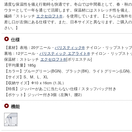
適度な保温性を備え行動時も快適です。冬山では中間着として、春・秋
ウターとして一年を通じて活躍します。保温材にはストレッチ性を備え
繊綿「ストレッチ
エクセロフト®
」を使用しています。【こちらは海外
差し口が左側にある仕様です。また、日本サイズと異なります。ご購入
さい。】
仕様
【素材】表地：20デニール・
バリスティック®
ナイロン・リップストップ
裏地：12デニール・
バリスティック エアライト®
ナイロン・リップストッ
保温材：ストレッチ
エクセロフト®
[ポリエステル]
【平均重量】185g
【カラー】ブルーグリーン(BGN)、ブラック(BK)、ライトグリーン(LGN)、
【サイズ】S、M、L、XL
【収納サイズ】Φ10 x 16cm (1.3L）
【特長】ジッパーがあごに当たらない仕様 / スタッフバッグ付き
【ポケット】ジッパー付き3個（左胸1、腰2）
機能