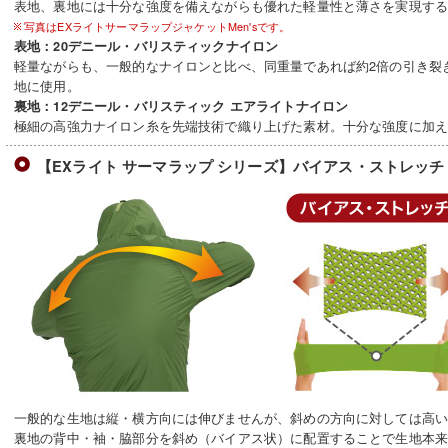
表地、裏地には十分な強度を備えながらも優れた軽量性と薄さを実現す
写真はEXライトサーマラップジャケットMen'sです。
表地：20デニール・バリスティックナイロン
軽量ながらも、一般的なナイロンと比べ、同重量であれば約2倍の引き裂
地に使用。
裏地：12デニール・バリスティック エアライトナイロン
極細の高強力ナイロン糸を先端技術で織り上げた素材。十分な強度に加
【EXライト サーマラップ シリーズ】バイアス・ストレッチ
一般的な生地は縦・横方向には伸びませんが、斜めの方向に対しては高
裏地の背中・袖・脇部分を斜め（バイアス状）に配置することで生地本