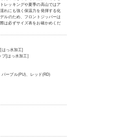
のトレッキングや夏季の高山ではア
、濡れにも強く保温力を発揮する化
モデルのため、フロントジッパーは
の際は必ずサイズ表をお確かめくだ
[はっ水加工]
プ[はっ水加工]
パープル(PU)、レッド(RD)