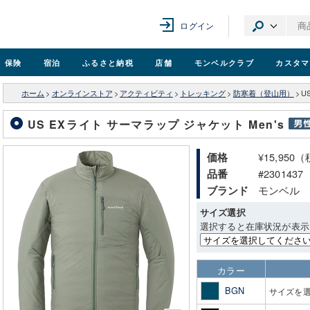
ログイン
保険
宿泊
ふるさと納税
店舗
モンベル
クラブ
カスタマ
ホーム
>
オンラインストア
>
アクティビティ
>
トレッキング
>
防寒着（登山用）
>
U
US EXライト サーマラップ ジャケット Men's
¥15,950
価格
#2301437
品番
モンベル
ブランド
サイズ選択
選択すると在庫状況が表示
カラー
BGN
サイズを