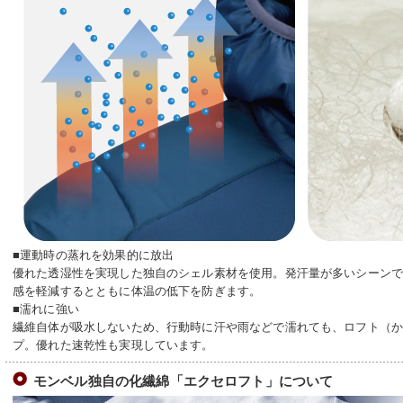
■運動時の蒸れを効果的に放出
優れた透湿性を実現した独自のシェル素材を使用。発汗量が多いシーン
感を軽減するとともに体温の低下を防ぎます。
■濡れに強い
繊維自体が吸水しないため、行動時に汗や雨などで濡れても、ロフト（
プ。優れた速乾性も実現しています。
モンベル独自の化繊綿「エクセロフト」について