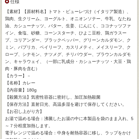
仕様
【素材】【原材料名】トマト・ピューレづけ（イタリア製造）、
鶏肉、生クリーム、ヨーグルト、オニオンソテー、牛乳、なたね
油、カシューナッツ、バター、生姜、にんにく、ココナッツファ
イン、食塩、砂糖、コーンスターチ、ひよこ豆粉、鶏ガラスー
プ、コリアンダー、ブラックペッパー、グリーンカルダモン、ク
ミン、パプリカ、ベイリーフ、カスリメティ、メイスリーフ、ク
ローブ、シナモン、ナツメグ、チリパウダー、ブラウンカルダモ
ン、キャラウェイ、（一部に乳成分・カシューナッツ・大豆・鶏
肉・豚肉を含む）
【カラー】－
【名称】カレー
【内容量】180g
【殺菌方法】気密性容器に密封し、加圧加熱殺菌
【保存方法】直射日光、高温多湿を避けて保存してください。
【お召し上がり方】
お湯で温める場合：沸騰したお湯の中に本製品を袋のまま入れ、5
～７分程度加熱します。
電子レンジで温める場合：中身を耐熱容器に移し、ラップをかけ