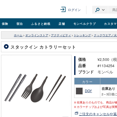
ログイン
保険
宿泊
ふるさと納税
店舗
モンベル
クラブ
カスタマ
ホーム
>
オンラインストア
>
アクティビティ
>
トレッキング
>
クックウエア／火
スタックイン カトラリーセット
¥2,500（
価格
#1134254
品番
モンベル
ブランド
カラー
在庫あり
DGY
2～3日後
在庫ありのものでも、商品が
カラーチップおよび写真は実
ご注文のキャンセルや返