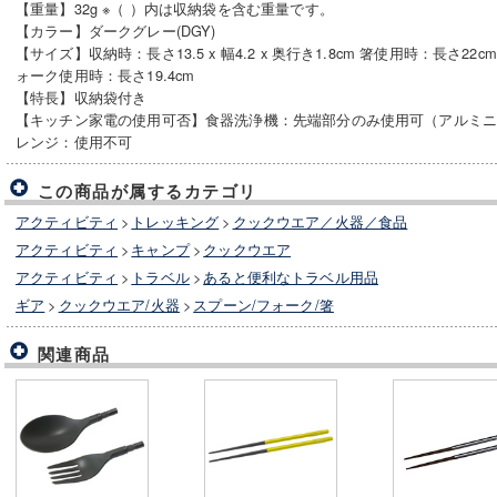
【重量】32g ※（ ）内は収納袋を含む重量です。
【カラー】ダークグレー(DGY)
【サイズ】収納時：長さ13.5 x 幅4.2 x 奥行き1.8cm 箸使用時：長さ22c
ォーク使用時：長さ19.4cm
【特長】収納袋付き
【キッチン家電の使用可否】食器洗浄機：先端部分のみ使用可（アルミ
レンジ：使用不可
この商品が属するカテゴリ
アクティビティ
>
トレッキング
>
クックウエア／火器／食品
アクティビティ
>
キャンプ
>
クックウエア
アクティビティ
>
トラベル
>
あると便利なトラベル用品
ギア
>
クックウエア/火器
>
スプーン/フォーク/箸
関連商品