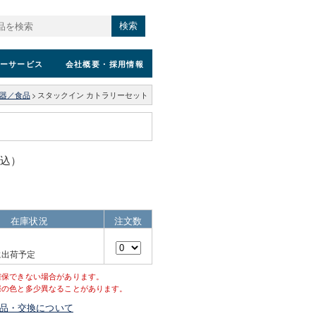
検索
ーサービス
会社概要
・採用情報
器／食品
>
スタックイン カトラリーセット
税込）
在庫状況
注文数
に出荷予定
確保できない場合があります。
際の色と多少異なることがあります。
品・交換について