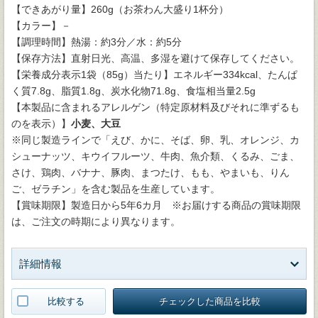
【できあがり量】260g（お茶わん大盛り1杯分）
【カラー】－
【調理時間】熱湯：約3分／水：約5分
【保存方法】直射日光、高温、多湿を避けて保存してください。
【栄養成分表示1袋（85g）当たり】エネルギー334kcal、たんぱ
く質7.8g、脂質1.8g、炭水化物71.8g、食塩相当量2.5g
【本製品に含まれるアレルゲン（特定原材料及びそれに準ずるも
のを表示）】
小麦、大豆
※同じ製造ラインで「えび、かに、そば、卵、乳、オレンジ、カ
シューナッツ、キウイフルーツ、牛肉、魚介類、くるみ、ごま、
さけ、鶏肉、バナナ、豚肉、まつたけ、もも、やまいも、りん
ご、ゼラチン」を含む製品を生産しています。
【賞味期限】製造日から5年6カ月 ※お届けする商品の賞味期限
は、ご注文の時期により異なります。
詳細情報
比較する
チェックした商品を比較