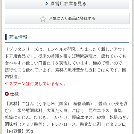
直営店在庫を見る
★
お気に入り商品に登録する
商品情報
リゾッタシリーズは、モンベルが開発したまったく新しいアウト
ドア用食品です。従来の常識を覆す短時間調理と、疲れていても
食べやすい優しい口当たりを実現しています。極めて軽いので、
携行性にも優れています。素材の風味豊かな五目ごはんです。国
内製造。
※スプーンは付属していません。
仕様
【素材】ごはん（うるち米（国産)、植物油脂）、醤油（小麦を含
む）、米発酵調味料、大豆たん白、ごぼう、昆布エキス、食塩、
乾燥にんじん、ひじき、しいたけ、鰹節エキス、砂糖、乾燥ねぎ /
調味料（アミノ酸等）、トレハロース、酸化防止剤（ビタミンE）
【内容量】85g