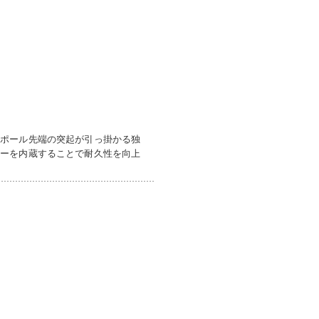
にポール先端の突起が引っ掛かる独
ャーを内蔵することで耐久性を向上