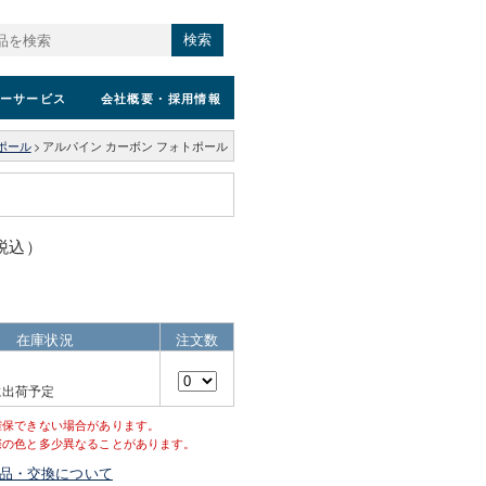
検索
ーサービス
会社概要
・採用情報
ポール
>
アルパイン カーボン フォトポール
（税込）
在庫状況
注文数
に出荷予定
確保できない場合があります。
際の色と多少異なることがあります。
品・交換について