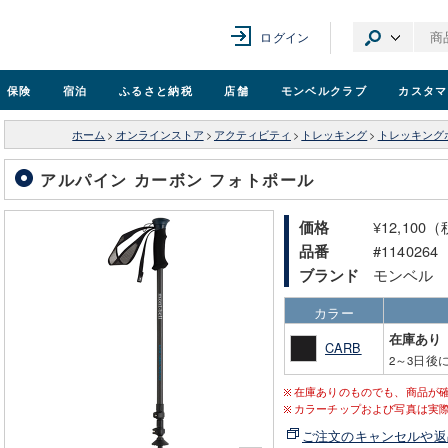
ログイン
保険
宿泊
ふるさと納税
店舗
モンベル
クラブ
カスタマ
ホーム
>
オンラインストア
>
アクティビティ
>
トレッキング
>
トレッキング
アルパイン カーボン フォトポール
¥12,100
価格
#1140264
品番
モンベル
ブランド
カラー
在庫あり
CARB
2～3日後
在庫ありのものでも、商品が
カラーチップおよび写真は実
ご注文のキャンセルや返