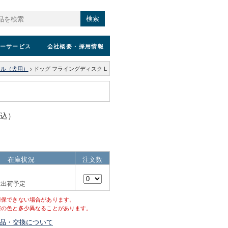
検索
ーサービス
会社概要
・採用情報
ウル（犬用）
>
ドッグ フライングディスク L
税込）
在庫状況
注文数
に出荷予定
確保できない場合があります。
際の色と多少異なることがあります。
品・交換について