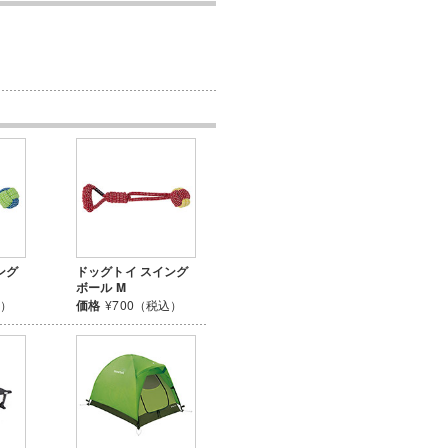
ング
ドッグトイ スイング
ボール M
込）
価格
¥700（税込）