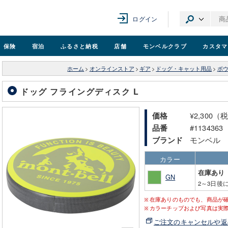
ログイン
保険
宿泊
ふるさと納税
店舗
モンベル
クラブ
カスタマ
ホーム
>
オンラインストア
>
ギア
>
ドッグ・キャット用品
>
ボ
ドッグ フライングディスク L
¥2,300（
価格
#1134363
品番
モンベル
ブランド
カラー
在庫あり
GN
2～3日後
在庫ありのものでも、商品が
カラーチップおよび写真は実
ご注文のキャンセルや返