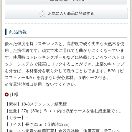
★
お気に入り商品に登録する
商品情報
優れた強度を持つステンレスと、高密度で硬く丈夫な天然木を使
用した携帯箸です。頑丈で水に濡れても曲がりにくくなっていま
す。使用時はトレッキングポールなどに搭載しているツイストロ
ック・システムで確実にロックすることができ、上部のキャップ
を外せば、木材部分を取り外して洗うこともできます。BPA（ビ
スフェノールA）を含まない安心素材。収納ケース付き。
※食器洗浄機は使用しないでください。
仕様
【素材】18-8ステンレス／縞黒檀
【重量】27g（30g）※（ ）内は収納ケースを含む総重量です。
【カラー】－
【サイズ】長さ21㎝（収納時12㎝）
【キッチン家電の使用可否】食器洗浄機：使用不可、電子レン