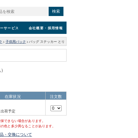
検索
ーサービス
会社概要
・採用情報
ク
>
子供用パック
>
バッグ ステッカー とり
込）
在庫状況
注文数
に出荷予定
確保できない場合があります。
際の色と多少異なることがあります。
品・交換について