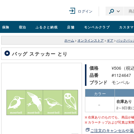
ログイン
保険
宿泊
ふるさと納税
店舗
モンベル
クラブ
カスタマ
ホーム
>
オンラインストア
>
ギア
>
バックパッ
バッグ ステッカー とり
¥506（税
価格
#1124647
品番
モンベル
ブランド
カラー
在庫あり
－
2～3日後
在庫ありのものでも、商品が
カラーチップおよび写真は実
ご注文のキャンセルや返