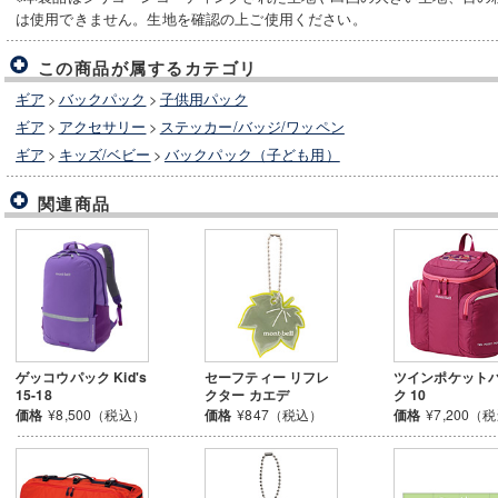
は使用できません。生地を確認の上ご使用ください。
この商品が属するカテゴリ
ギア
>
バックパック
>
子供用パック
ギア
>
アクセサリー
>
ステッカー/バッジ/ワッペン
ギア
>
キッズ/ベビー
>
バックパック（子ども用）
関連商品
ゲッコウパック Kid's
セーフティー リフレ
ツインポケット
15-18
クター カエデ
ク 10
価格
¥8,500（税込）
価格
¥847（税込）
価格
¥7,200（