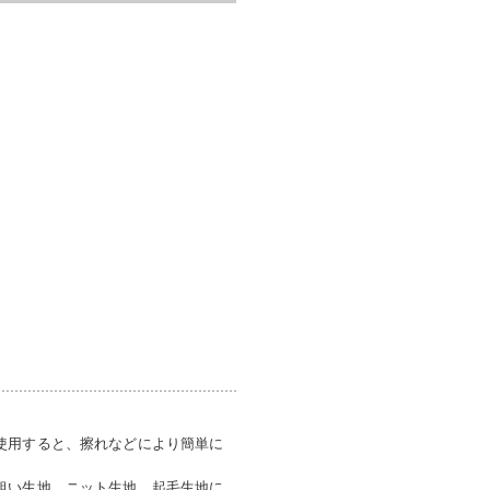
使用すると、擦れなどにより簡単に
粗い生地、ニット生地、起毛生地に