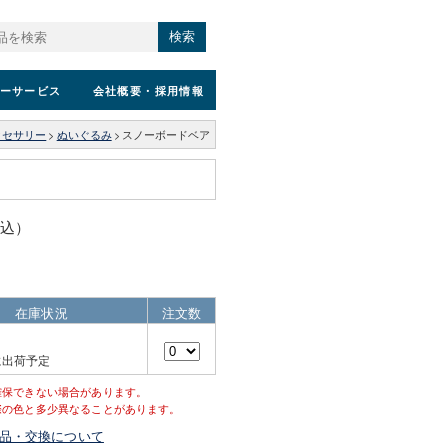
検索
ーサービス
会社概要
・採用情報
クセサリー
>
ぬいぐるみ
>
スノーボードベア
税込）
在庫状況
注文数
に出荷予定
確保できない場合があります。
際の色と多少異なることがあります。
品・交換について