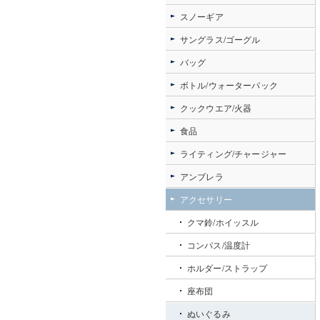
スノーギア
サングラス/ゴーグル
バッグ
ボトル/ウォーターパック
クックウエア/火器
食品
ライティング/チャージャー
アンブレラ
アクセサリー
クマ鈴/ホイッスル
コンパス/温度計
ホルダー/ストラップ
座布団
ぬいぐるみ