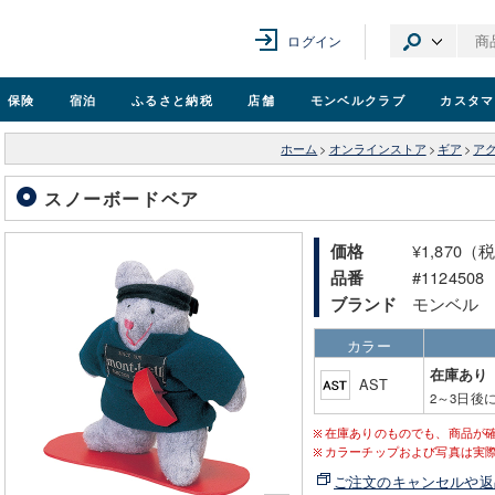
ログイン
保険
宿泊
ふるさと納税
店舗
モンベル
クラブ
カスタマ
ホーム
>
オンラインストア
>
ギア
>
ア
スノーボードベア
¥1,870（
価格
#1124508
品番
モンベル
ブランド
カラー
在庫あり
AST
2～3日後
在庫ありのものでも、商品が
カラーチップおよび写真は実
ご注文のキャンセルや返