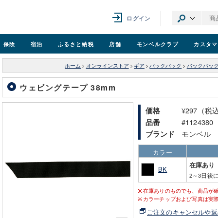
ログイン
保険
宿泊
ふるさと納税
店舗
モンベル
クラブ
カスタマ
ホーム
>
オンラインストア
>
ギア
>
バックパック
>
バックパッ
ウェビングテープ 38mm
¥297（税
価格
#1124380
品番
モンベル
ブランド
カラー
在庫あり
BK
2～3日後
在庫ありのものでも、商品が
カラーチップおよび写真は実
ご注文のキャンセルや返