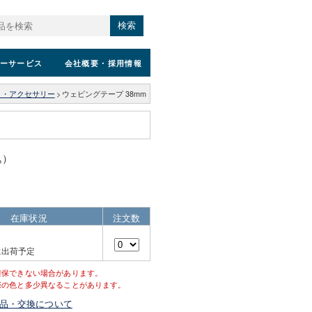
検索
ーサービス
会社概要
・採用情報
ク・アクセサリー
>
ウェビングテープ 38mm
込）
在庫状況
注文数
に出荷予定
確保できない場合があります。
際の色と多少異なることがあります。
品・交換について