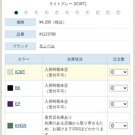
ライトグレー (ICWT)
価格
¥4,200（税込）
品番
#1123780
モンベル
ブランド
カラー
在庫状況
注文数
入荷時期未定
ICWT
（受付不可）
入荷時期未定
BK
（受付不可）
入荷時期未定
EP
（受付不可）
直営店在庫あり
在庫のある店舗から取り寄せるた
KHGN
め、お届けまで10日ほどかかりま
す