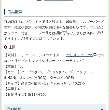
商品情報
収納時は手のひらにすっぽりと収まる、超軽量ショルダーバッグ
です。雑誌や書類、小物の収納に便利な横長形状です。開口部に
はジッパー付き。テープの長さは調節可能で、余りは本体に収納
できます。A4サイズに対応しています。
仕様
【素材】30デニール・シリコナイズド・
バリスティック®
ナイ
ロン・リップストップ［シリコーン・コーティング］
【重量】40g
【カラー】パープル(EP)、ブラック(BK)、ダークグリーン
(KHGN)、オレンジ(MRGD)、ターコイズ(PE)
【サイズ】高さ25×幅36×奥行き7cm（A4サイズ対応）
【容量】4.0L
【収納サイズ】縦11×横10cm
詳細情報