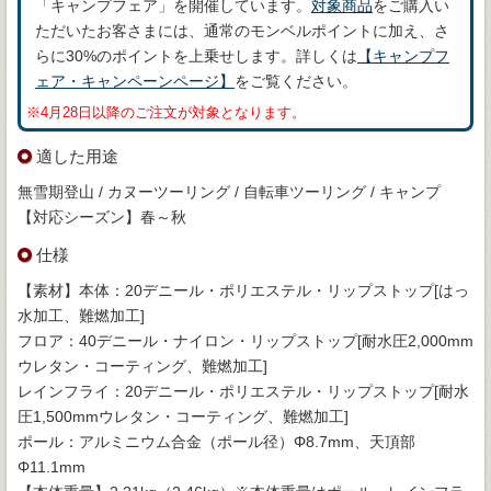
「キャンプフェア」を開催しています。
対象商品
をご購入い
ただいたお客さまには、通常のモンベルポイントに加え、さ
らに30%のポイントを上乗せします。詳しくは
【キャンプフ
ェア・キャンペーンページ】
をご覧ください。
※4月28日以降のご注文が対象となります。
適した用途
無雪期登山 / カヌーツーリング / 自転車ツーリング / キャンプ
【対応シーズン】春～秋
仕様
【素材】本体：20デニール・ポリエステル・リップストップ[はっ
水加工、難燃加工]
フロア：40デニール・ナイロン・リップストップ[耐水圧2,000mm
ウレタン・コーティング、難燃加工]
レインフライ：20デニール・ポリエステル・リップストップ[耐水
圧1,500mmウレタン・コーティング、難燃加工]
ポール：アルミニウム合金（ポール径）Φ8.7mm、天頂部
Φ11.1mm