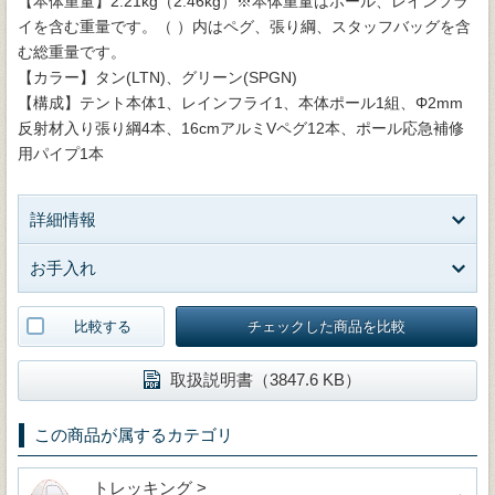
【本体重量】2.21kg（2.46kg）※本体重量はポール、レインフラ
イを含む重量です。（ ）内はペグ、張り綱、スタッフバッグを含
む総重量です。
【カラー】タン(LTN)、グリーン(SPGN)
【構成】テント本体1、レインフライ1、本体ポール1組、Φ2mm
反射材入り張り綱4本、16cmアルミVペグ12本、ポール応急補修
用パイプ1本
詳細情報
お手入れ
比較する
チェックした商品を比較
取扱説明書（3847.6 KB）
この商品が属するカテゴリ
トレッキング >