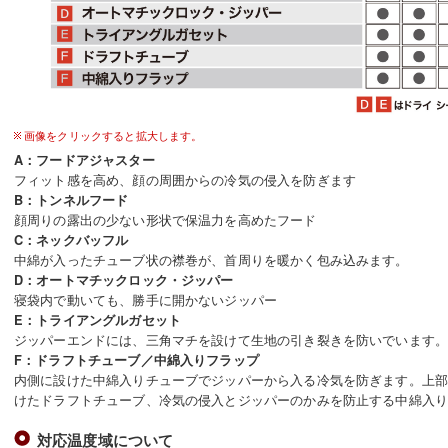
画像をクリックすると拡大します。
A：フードアジャスター
フィット感を高め、顔の周囲からの冷気の侵入を防ぎます
B：トンネルフード
顔周りの露出の少ない形状で保温力を高めたフード
C：ネックバッフル
中綿が入ったチューブ状の襟巻が、首周りを暖かく包み込みます。
D：オートマチックロック・ジッパー
寝袋内で動いても、勝手に開かないジッパー
E：トライアングルガセット
ジッパーエンドには、三角マチを設けて生地の引き裂きを防いでいます
F：ドラフトチューブ／中綿入りフラップ
内側に設けた中綿入りチューブでジッパーから入る冷気を防ぎます。上
けたドラフトチューブ、冷気の侵入とジッパーのかみを防止する中綿入
対応温度域について