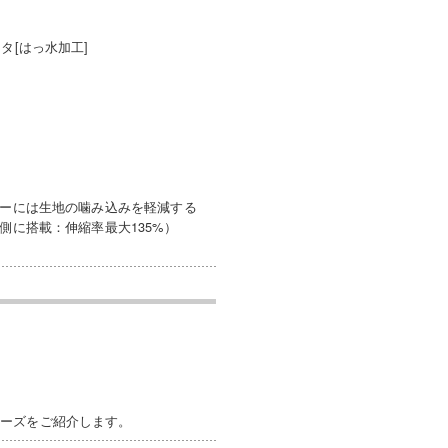
タ[はっ水加工]
ダーには生地の噛み込みを軽減する
側に搭載：伸縮率最大135%）
リーズをご紹介します。