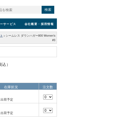
検索
ーサービス
会社概要
・採用情報
ト
>
シームレス ダウンハガー800 Women's
#3
（税込）
在庫状況
注文数
に出荷予定
に出荷予定