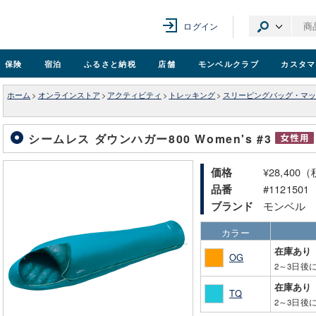
ログイン
保険
宿泊
ふるさと納税
店舗
モンベル
クラブ
カスタマ
ホーム
>
オンラインストア
>
アクティビティ
>
トレッキング
>
スリーピングバッグ・マッ
シームレス ダウンハガー800 Women's #3
¥28,400
価格
#1121501
品番
モンベル
ブランド
カラー
在庫あり
OG
2～3日後
在庫あり
TQ
2～3日後