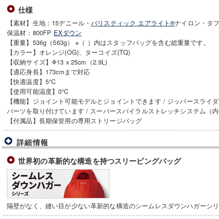
仕様
【素材】生地：15デニール・
バリスティック エアライト®
ナイロン・タフ
保温材：800FP
EXダウン
【重量】536g（563g） ※（ ）内はスタッフバッグを含む総重量です。
【カラー】オレンジ(OG)、ターコイズ(TQ)
【収納サイズ】Φ13 x 25cm（2.9L)
【適応身長】173cmまで対応
【快適温度】5℃
【使用可能温度】0℃
【機能】ジョイント可能モデルとジョイントできます / ジッパースライ
パーツを取り付けています / スーパースパイラルストレッチシステム（内
【付属品】長期保管用の専用ストリージバッグ
詳細情報
世界初の革新的な構造を持つスリーピングバッグ
隔壁がなく、縫い目が少ない革新的な構造のシームレスダウンハガーシ