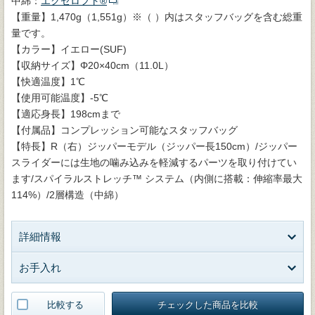
中綿：
エクセロフト®
【重量】1,470g（1,551g）※（ ）内はスタッフバッグを含む総重
量です。
【カラー】イエロー(SUF)
【収納サイズ】Φ20×40cm（11.0L）
【快適温度】1℃
【使用可能温度】-5℃
【適応身長】198cmまで
【付属品】コンプレッション可能なスタッフバッグ
【特長】R（右）ジッパーモデル（ジッパー長150cm）/ジッパー
スライダーには生地の噛み込みを軽減するパーツを取り付けてい
ます/スパイラルストレッチ™ システム（内側に搭載：伸縮率最大
114%）/2層構造（中綿）
詳細情報
お手入れ
比較する
チェックした商品を比較