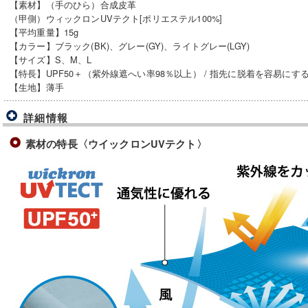
【素材】（手のひら）合成皮革
（甲側）ウィックロンUVテクト[ポリエステル100%]
【平均重量】15g
【カラー】ブラック(BK)、グレー(GY)、ライトグレー(LGY)
【サイズ】S、M、L
【特長】UPF50＋（紫外線遮へい率98％以上） / 指先に脱着を容易にす
【生地】薄手
詳細情報
素材の特長〈ウイックロンUVテクト〉