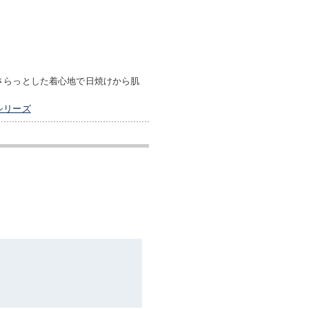
さらっとした着心地で日焼けから肌
シリーズ