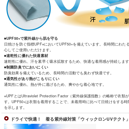
■UPF50+で紫外線から肌を守る
日焼けを防ぐ指標UPF※においてUPF50+を備えています。長時間にわ
心してご使用いただけます。
■速乾性に優れた快適素材
速乾性に優れ、汗を素早く吸水拡散するため、快適な着用感が持続しま
■制菌防臭でにおいにくい
防臭効果を備えているため、長時間の活動でも臭わず快適です。
■通気性があり熱がこもりにくい
通気性に優れ、熱が外に逃げるため、爽やかな着心地です。
※UPFとはUltraviolet Protection Factor（紫外線保護指数）の
す。UPF50+は衣類を着用することで、未着用時に比べて日焼けをする時
を示します。
ドライで快適！ 着る紫外線対策「ウィックロンUVテクト