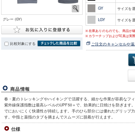
GY
サイズを
グレー (GY)
LGY
サイズを
在庫ありのものでも、商品が
カラーチップおよび写真は実
比較対象にする
ご注文のキャンセルや返
商品情報
春・夏のトレッキングやハイキングで活躍する、細かな作業が容易なフ
紫外線保護指数は最高レベルのUPF50＋で、効果的に日焼けを防ぎます
でにおいにくく快適性が持続します。手のひら部分には優れたグリップ
す。中指と薬指のタブを摘まんでスムーズに脱着が行えます。
仕様