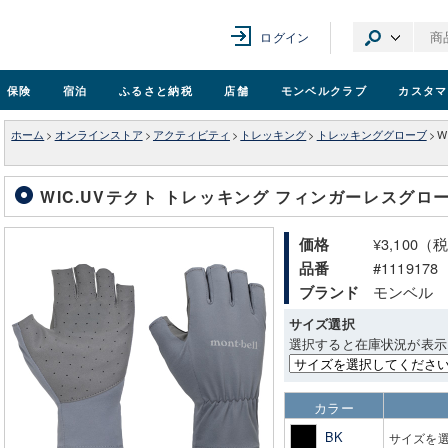
ログイン
保険
宿泊
ふるさと納税
店舗
モンベル
クラブ
カスタマ
ホーム
>
オンラインストア
>
アクティビティ
>
トレッキング
>
トレッキンググローブ
>
W
WIC.UVテクト トレッキング フィンガーレスグローブ
¥3,100（
価格
#1119178
品番
モンベル
ブランド
サイズ選択
選択すると在庫状況が表示
カラー
BK
サイズを